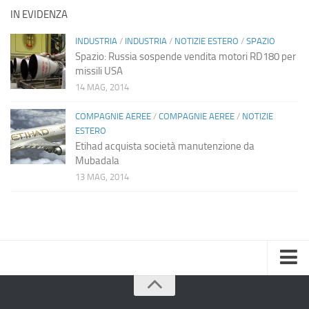
IN EVIDENZA
INDUSTRIA
/
INDUSTRIA
/
NOTIZIE ESTERO
/
SPAZIO
Spazio: Russia sospende vendita motori RD180 per
missili USA
14 MAG, 2014
COMPAGNIE AEREE
/
COMPAGNIE AEREE
/
NOTIZIE
ESTERO
Etihad acquista società manutenzione da
Mubadala
13 MAG, 2014
Home