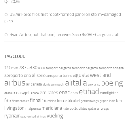
Q4 2026
US Air Force flies first robot-formed panel on storm-damaged
C-17
Ryan Air (no, not that one) receives Saab 340B(F) cargo aircraft
TAG CLOUD
787
a330
737 max
a380
aeroporti del garda
aeroporto bergamo
aeroporto bologna
agusta westland
aeroporto orio al serio
aeroporto torino
airbus
alitalia
boeing
air canada
alenia aermacchi
amx
ansv
etihad
enac
emirates
easyjet
enav
eurofighter
dassault
ebace
finnair
f35
frecce tricolori
klm
finmeccanica
fiumicino
germanwings
gripen
india
livingston
meridiana
malpensa
qatar airways
nato
pc-24
pilatus
ryanair
vueling
saab
united airlines