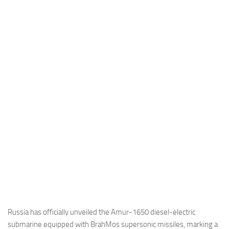
Industria
Notizie Estero
Compagnie Aeree
Forze Aeree
Industria
Media
Video
Aeroporti
Compagnie Aeree
Forze Aeree
Incidenti
Industria
Russia has officially unveiled the Amur-1650 diesel-electric
submarine equipped with BrahMos supersonic missiles, marking a