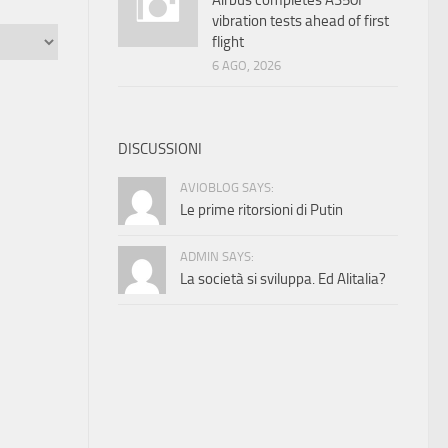
Airbus completes A350F
vibration tests ahead of first
flight
6 AGO, 2026
DISCUSSIONI
AVIOBLOG SAYS:
Le prime ritorsioni di Putin
ADMIN SAYS:
La società si sviluppa. Ed Alitalia?