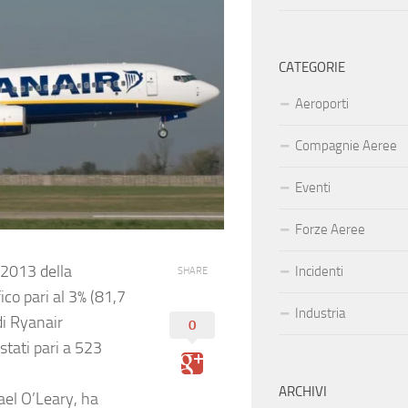
CATEGORIE
Aeroporti
Compagnie Aeree
Eventi
Forze Aeree
o 2013 della
Incidenti
SHARE
ico pari al 3% (81,7
Industria
di Ryanair
0
 stati pari a 523
.
ARCHIVI
hael O’Leary, ha