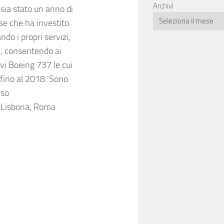
Archivi
sia stato un anno di
se che ha investito
do i propri servizi,
e, consentendo ai
ovi
Boeing 737
le cui
fino al 2018. Sono
rso
, Lisbona, Roma