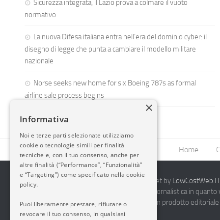
Sicurezza integrata, il Lazio prova a colmare il vuoto
normativo
La nuova Difesa italiana entra nell’era del dominio cyber: il
disegno di legge che punta a cambiare il modello militare
nazionale
Norse seeks new home for six Boeing 787s as formal
airline sale process begins
×
Informativa
Noi e terze parti selezionate utilizziamo
cookie o tecnologie simili per finalità
Home
C
tecniche e, con il tuo consenso, anche per
altre finalità (“Performance”, “Funzionalità”
e “Targeting”) come specificato nella cookie
2014-2026 AvioBlog - Creazione Siti Internet by
LowCostWeb.IT 
policy.
Questo blog non rappresenta una testata giornalistica in quanto
periodicità. Non può pertanto considerarsi un prodotto editoriale 
Puoi liberamente prestare, rifiutare o
7.03.2001.
Disclaimer Completo
revocare il tuo consenso, in qualsiasi