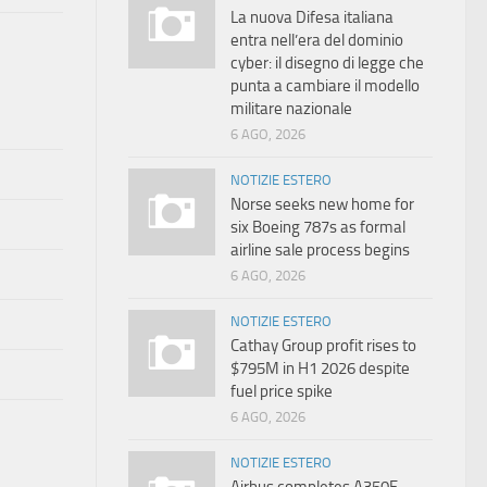
La nuova Difesa italiana
entra nell’era del dominio
cyber: il disegno di legge che
punta a cambiare il modello
militare nazionale
6 AGO, 2026
NOTIZIE ESTERO
Norse seeks new home for
six Boeing 787s as formal
airline sale process begins
6 AGO, 2026
NOTIZIE ESTERO
Cathay Group profit rises to
$795M in H1 2026 despite
fuel price spike
6 AGO, 2026
NOTIZIE ESTERO