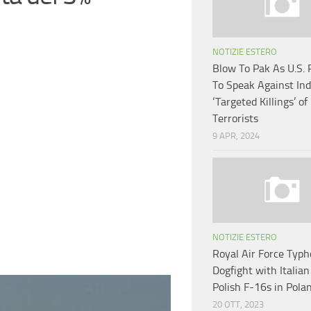
NOTIZIE ESTERO
Blow To Pak As U.S. 
To Speak Against Ind
‘Targeted Killings’ of
Terrorists
9 APR, 2024
NOTIZIE ESTERO
Royal Air Force Typ
Dogfight with Italian
Polish F-16s in Pola
20 OTT, 2023