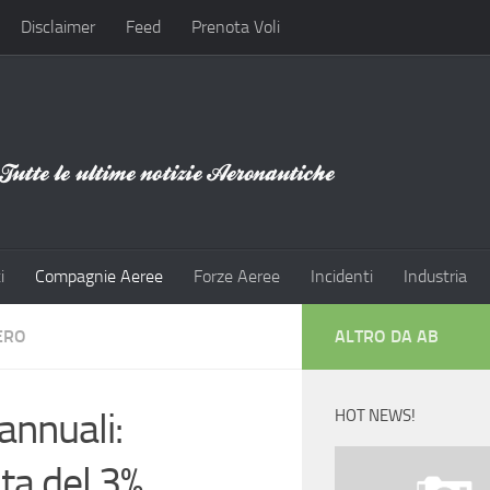
Disclaimer
Feed
Prenota Voli
i
Compagnie Aeree
Forze Aeree
Incidenti
Industria
ERO
ALTRO DA AB
 annuali:
HOT NEWS!
ita del 3%