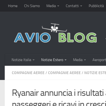
Home
Chi Siamo
Media
Contatti
Pubblicità
Notizie Italia
Notizie Estero
Media
Aeroport
COMPAGNIE AEREE
/
COMPAGNIE AEREE
/
NOTIZIE EST
Ryanair annuncia i risultati
passeggeri e ricavi in cresc