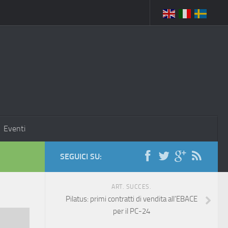
Eventi
SEGUICI SU:
ART. SUCCES.
Pilatus: primi contratti di vendita all’EBACE
per il PC-24