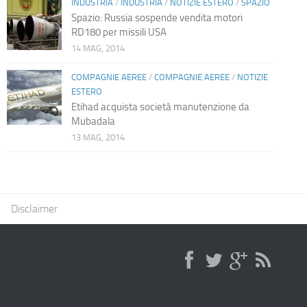
INDUSTRIA
/
INDUSTRIA
/
NOTIZIE ESTERO
/
SPAZIO
Spazio: Russia sospende vendita motori
RD180 per missili USA
14 MAG, 2014
COMPAGNIE AEREE
/
COMPAGNIE AEREE
/
NOTIZIE
ESTERO
Etihad acquista società manutenzione da
Mubadala
13 MAG, 2014
Disclaimer