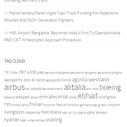
following Germany’s exit
Parliamentary Panel Urges Fast-Track Funding For Hypersonic
Missiles And Sixth-Generation Fighters
HAL Airport, Bangalore, Becomes India’s First To Operationalise
RNO CAT-H Helicopter Approach Procedure
TAG CLOUD
787
a330
737 max
a380
aeroporti del garda
aeroporto bergamo
aeroporto bologna
agusta westland
aeroporto orio al serio
aeroporto torino
airbus
alitalia
boeing
air canada
alenia aermacchi
amx
ansv
etihad
enac
emirates
easyjet
enav
eurofighter
dassault
ebace
finnair
f35
frecce tricolori
klm
finmeccanica
fiumicino
germanwings
gripen
india
livingston
meridiana
malpensa
qatar airways
nato
pc-24
pilatus
ryanair
vueling
saab
united airlines