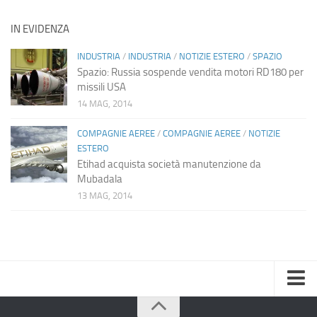
IN EVIDENZA
INDUSTRIA
/
INDUSTRIA
/
NOTIZIE ESTERO
/
SPAZIO
Spazio: Russia sospende vendita motori RD180 per
missili USA
14 MAG, 2014
COMPAGNIE AEREE
/
COMPAGNIE AEREE
/
NOTIZIE
ESTERO
Etihad acquista società manutenzione da
Mubadala
13 MAG, 2014
Home