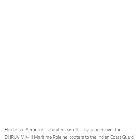
Industria
Notizie Estero
Compagnie Aeree
Forze Aeree
Industria
Media
Video
Aeroporti
Compagnie Aeree
Forze Aeree
Incidenti
Industria
Hindustan Aeronautics Limited has officially handed over four
DHRUV MK-III Maritime Role helicopters to the Indian Coast Guard