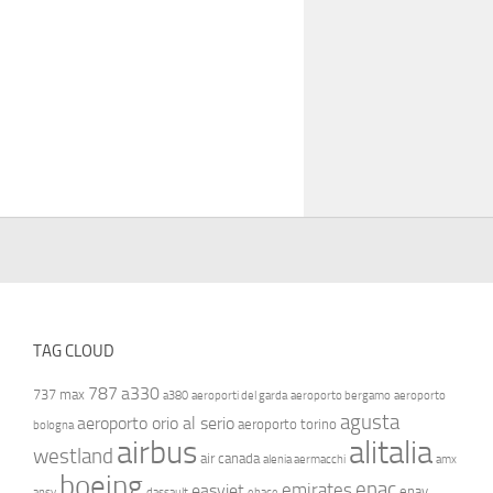
TAG CLOUD
787
a330
737 max
a380
aeroporti del garda
aeroporto bergamo
aeroporto
agusta
aeroporto orio al serio
aeroporto torino
bologna
airbus
alitalia
westland
air canada
alenia aermacchi
amx
boeing
enac
emirates
easyjet
enav
ansv
dassault
ebace