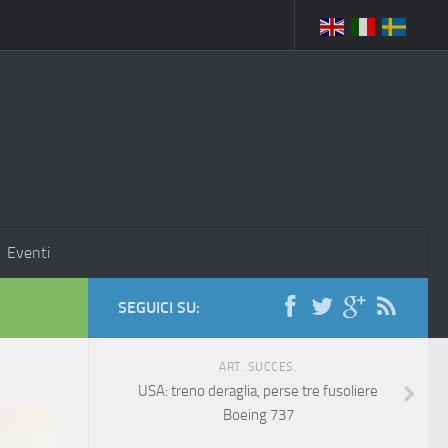
Eventi
SEGUICI SU:
ART. SUCCES.
USA: treno deraglia, perse tre fusoliere
Boeing 737