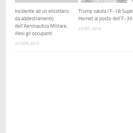
Incidente ad un elicottero
Trump valuta l’F-18 Supe
da addestramento
Hornet al posto dell’F-35
dell’Aeronautica Militare,
23 DIC, 2016
illesi gli occupanti
23 GEN, 2015