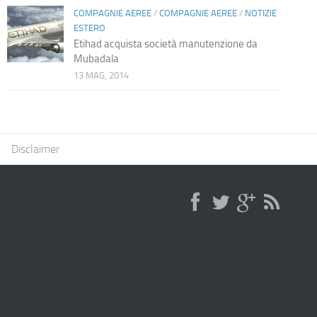
COMPAGNIE AEREE
/
COMPAGNIE AEREE
/
NOTIZIE
ESTERO
Etihad acquista società manutenzione da
Mubadala
13 MAG, 2014
Disclaimer