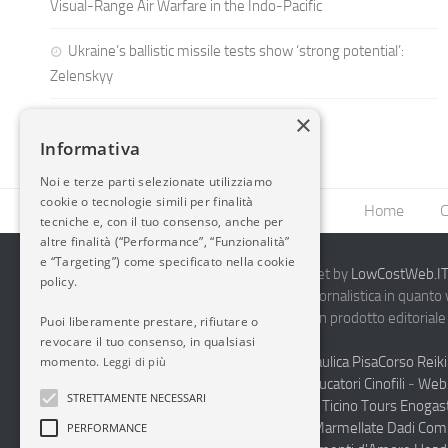
Visual-Range Air Warfare in the Indo-Pacific
Ukraine’s ballistic missile tests show ‘strong potential’:
Zelenskyy
×
Informativa
Noi e terze parti selezionate utilizziamo
cookie o tecnologie simili per finalità
Home
C
tecniche e, con il tuo consenso, anche per
altre finalità (“Performance”, “Funzionalità”
e “Targeting”) come specificato nella cookie
2014-2026 AvioBlog - Creazione Siti Internet by
LowCostWeb.IT 
policy.
Questo blog non rappresenta una testata giornalistica in quanto
periodicità. Non può pertanto considerarsi un prodotto editoriale 
Puoi liberamente prestare, rifiutare o
7.03.2001.
Disclaimer Completo
revocare il tuo consenso, in qualsiasi
Vendita Abbigliamento Sicurezza
Termoidraulica Pisa
Corso Reiki
momento.
Leggi di più
Napoli
Corsi Formazione Mediatori Felini Educatori Cinofili
-
Web 
STRETTAMENTE NECESSARI
Andrologo Toscana
Progettare Casa Canton Ticino
Tours Enogas
Monferrato
Produzione Conto Terzi Sughi Marmellate Dadi Co
PERFORMANCE