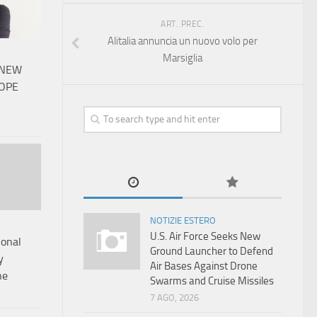
ART. PREC.
Alitalia annuncia un nuovo volo per
Marsiglia
 NEW
OPE
NOTIZIE ESTERO
U.S. Air Force Seeks New
ional
Ground Launcher to Defend
y
Air Bases Against Drone
ne
Swarms and Cruise Missiles
7 AGO, 2026