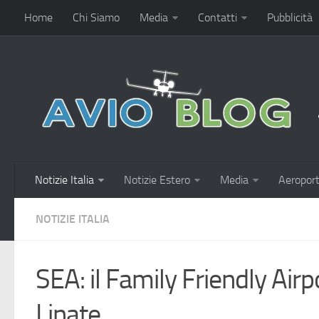
Home
Chi Siamo
Media
Contatti
Pubblicità
Notizie Italia
Notizie Estero
Media
Aeroport
NOTIZIE ITALIA
SEA: il Family Friendly Air
Linate