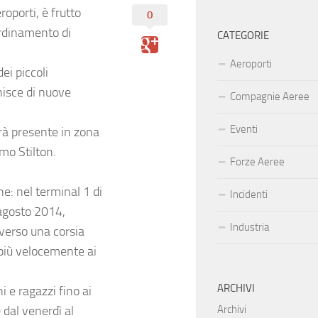
roporti, è frutto
0
ordinamento di
CATEGORIE
Aeroporti
ei piccoli
chisce di nuove
Compagnie Aeree
Eventi
sarà presente in zona
mo Stilton.
Forze Aeree
ne: nel terminal 1 di
Incidenti
 agosto 2014,
Industria
 verso una corsia
 più velocemente ai
ARCHIVI
 e ragazzi fino ai
 dal venerdì al
Archivi