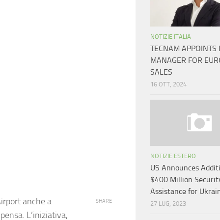
NOTIZIE ITALIA
TECNAM APPOINTS
MANAGER FOR EUR
SALES
16 OTT, 2024
NOTIZIE ESTERO
US Announces Addit
$400 Million Securit
Assistance for Ukrai
irport
anche a
SHARE
27 LUG, 2023
lpensa
. L’iniziativa,