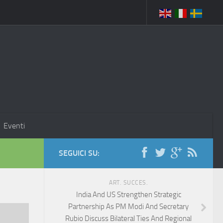
Eventi
SEGUICI SU:
ART. SUCCES.
India And US Strengthen Strategic
Partnership As PM Modi And Secretary
Rubio Discuss Bilateral Ties And Regional