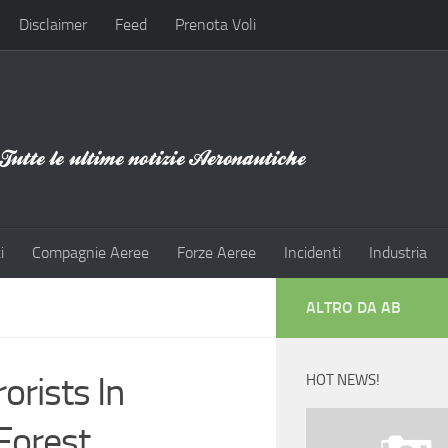
Disclaimer
Feed
Prenota Voli
i
Compagnie Aeree
Forze Aeree
Incidenti
Industria
ALTRO DA AB
orists In
HOT NEWS!
Forest