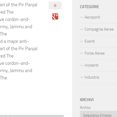
rt of the Pir Panjal
0
CATEGORIE
red.The
Aeroporti
ive cordon-and-
 Army, Jammu and
Compagnie Aeree
.The
d a major anti-
Eventi
rt of the Pir Panjal
Forze Aeree
red.The
ive cordon-and-
Incidenti
 Army, Jammu and
.The
Industria
ARCHIVI
Archivi