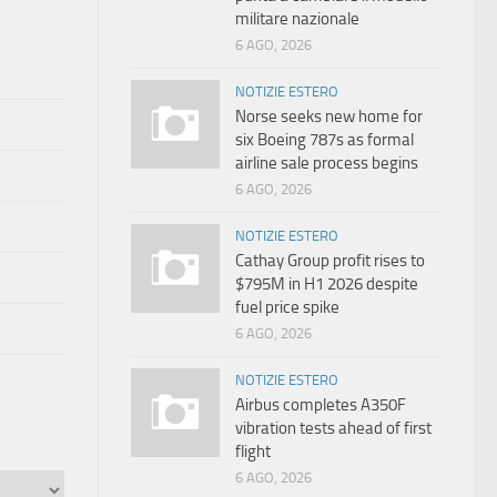
militare nazionale
6 AGO, 2026
NOTIZIE ESTERO
Norse seeks new home for
six Boeing 787s as formal
airline sale process begins
6 AGO, 2026
NOTIZIE ESTERO
Cathay Group profit rises to
$795M in H1 2026 despite
fuel price spike
6 AGO, 2026
NOTIZIE ESTERO
Airbus completes A350F
vibration tests ahead of first
flight
6 AGO, 2026