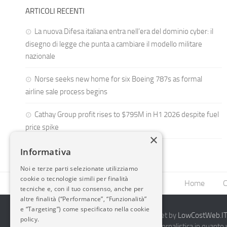
ARTICOLI RECENTI
La nuova Difesa italiana entra nell’era del dominio cyber: il
disegno di legge che punta a cambiare il modello militare
nazionale
Norse seeks new home for six Boeing 787s as formal
airline sale process begins
Cathay Group profit rises to $795M in H1 2026 despite fuel
price spike
×
Informativa
Noi e terze parti selezionate utilizziamo
cookie o tecnologie simili per finalità
Home
C
tecniche e, con il tuo consenso, anche per
altre finalità (“Performance”, “Funzionalità”
e “Targeting”) come specificato nella cookie
2014-2026 AvioBlog - Creazione Siti Internet by
LowCostWeb.IT 
policy.
Questo blog non rappresenta una testata giornalistica in quanto