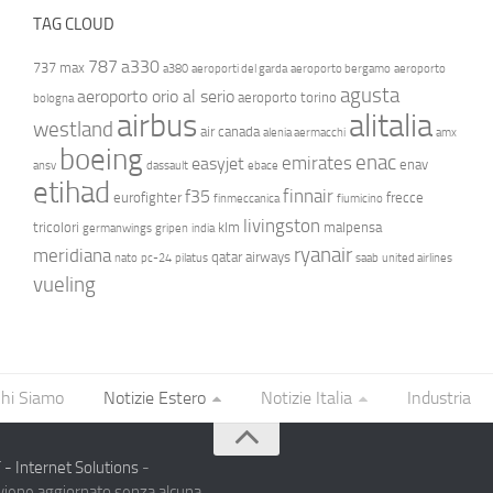
TAG CLOUD
787
a330
737 max
a380
aeroporti del garda
aeroporto bergamo
aeroporto
agusta
aeroporto orio al serio
aeroporto torino
bologna
airbus
alitalia
westland
air canada
alenia aermacchi
amx
boeing
enac
emirates
easyjet
enav
ansv
dassault
ebace
etihad
finnair
f35
eurofighter
frecce
finmeccanica
fiumicino
livingston
tricolori
klm
malpensa
germanwings
gripen
india
ryanair
meridiana
qatar airways
nato
pc-24
pilatus
saab
united airlines
vueling
hi Siamo
Notizie Estero
Notizie Italia
Industria
- Internet Solutions
-
 viene aggiornato senza alcuna