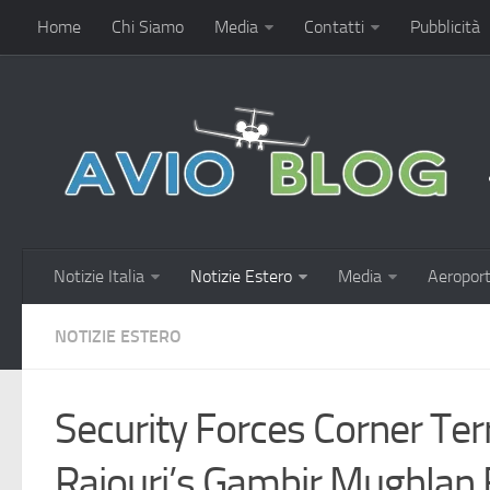
Home
Chi Siamo
Media
Contatti
Pubblicità
Notizie Italia
Notizie Estero
Media
Aeroport
NOTIZIE ESTERO
Security Forces Corner Terr
Rajouri’s Gambir Mughlan 