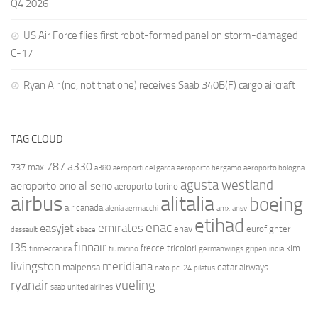
Q4 2026
US Air Force flies first robot-formed panel on storm-damaged
C-17
Ryan Air (no, not that one) receives Saab 340B(F) cargo aircraft
TAG CLOUD
787
a330
737 max
a380
aeroporti del garda
aeroporto bergamo
aeroporto bologna
agusta westland
aeroporto orio al serio
aeroporto torino
airbus
alitalia
boeing
air canada
alenia aermacchi
amx
ansv
etihad
enac
emirates
easyjet
enav
eurofighter
dassault
ebace
finnair
f35
frecce tricolori
klm
finmeccanica
fiumicino
germanwings
gripen
india
livingston
meridiana
malpensa
qatar airways
nato
pc-24
pilatus
ryanair
vueling
saab
united airlines