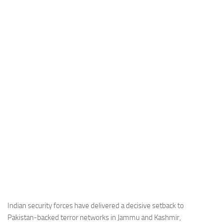
Industria
Notizie Estero
Compagnie Aeree
Forze Aeree
Industria
Media
Video
Aeroporti
Compagnie Aeree
Forze Aeree
Incidenti
Industria
Indian security forces have delivered a decisive setback to
Pakistan-backed terror networks in Jammu and Kashmir,