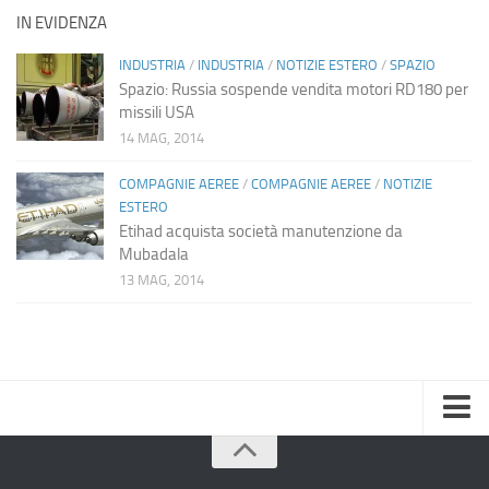
IN EVIDENZA
INDUSTRIA
/
INDUSTRIA
/
NOTIZIE ESTERO
/
SPAZIO
Spazio: Russia sospende vendita motori RD180 per
missili USA
14 MAG, 2014
COMPAGNIE AEREE
/
COMPAGNIE AEREE
/
NOTIZIE
ESTERO
Etihad acquista società manutenzione da
Mubadala
13 MAG, 2014
Home