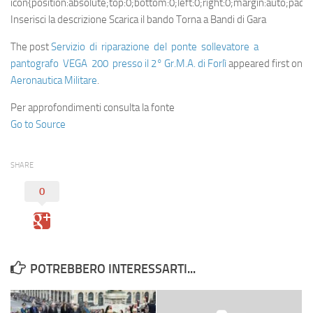
icon{position:absolute;top:0;bottom:0;left:0;right:0;margin:auto;pad
Inserisci la descrizione Scarica il bando Torna a Bandi di Gara
The post
Servizio di riparazione del ponte sollevatore a
pantografo VEGA 200 presso il 2° Gr.M.A. di Forlì
appeared first on
Aeronautica Militare
.
Per approfondimenti consulta la fonte
Go to Source
SHARE
0
POTREBBERO INTERESSARTI...