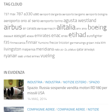
TAG CLOUD
787
a330
737 max
a380
aeroporti del garda
aeroporto bergamo
aeroporto bologna
agusta westland
aeroporto orio al serio
aeroporto torino
airbus
alitalia
boeing
air canada
alenia aermacchi
amx
ansv
etihad
enac
emirates
easyjet
enav
eurofighter
dassault
ebace
finnair
f35
frecce tricolori
klm
finmeccanica
fiumicino
germanwings
gripen
india
livingston
meridiana
malpensa
qatar airways
nato
pc-24
pilatus
ryanair
vueling
saab
united airlines
IN EVIDENZA
INDUSTRIA
/
INDUSTRIA
/
NOTIZIE ESTERO
/
SPAZIO
Spazio: Russia sospende vendita motori RD180 per
missili USA
14 MAG, 2014
COMPAGNIE AEREE
/
COMPAGNIE AEREE
/
NOTIZIE