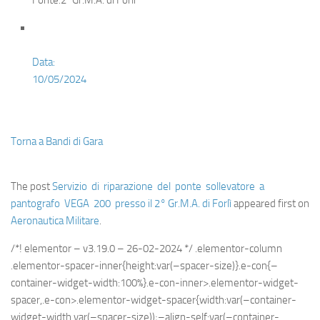
Fonte:2°Gr.M.A. di Forlì
Data:
10/05/2024
Torna a Bandi di Gara
The post
Servizio di riparazione del ponte sollevatore a
pantografo VEGA 200 presso il 2° Gr.M.A. di Forlì
appeared first on
Aeronautica Militare
.
/*! elementor – v3.19.0 – 26-02-2024 */ .elementor-column
.elementor-spacer-inner{height:var(–spacer-size)}.e-con{–
container-widget-width:100%}.e-con-inner>.elementor-widget-
spacer,.e-con>.elementor-widget-spacer{width:var(–container-
widget-width,var(–spacer-size));–align-self:var(–container-