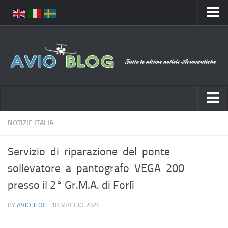
Home
Chi Siamo
Media
Foto
Video
Notizie Italia
NOTIZIE ITALIA
Contatti
Aeronautica Civile
Privacy
Servizio di riparazione del ponte
Aeronautica Militare
Pubblicità
sollevatore a pantografo VEGA 200
Aeroporti
Disclaimer
presso il 2° Gr.M.A. di Forlì
Compagnie Aeree
Feed
BY
AVIOBLOG
· 10 MAGGIO 2024
Forze Aeree
Prenota Voli
Incidenti e inconvenienti aerei