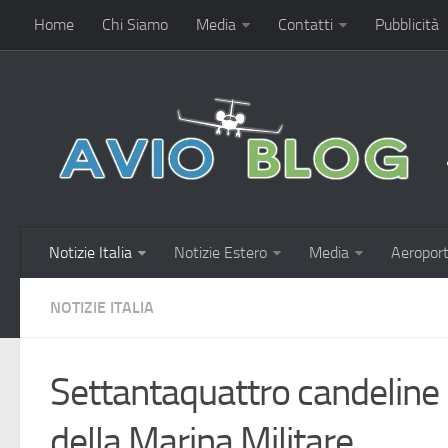
Home
Chi Siamo
Media
Contatti
Pubblicità
Notizie Italia
Notizie Estero
Media
Aeroport
NOTIZIE ITALIA
Settantaquattro candeline 
della Marina Militare