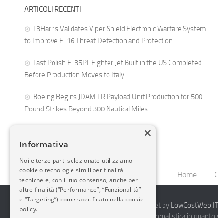
ARTICOLI RECENTI
L3Harris Validates Viper Shield Electronic Warfare System
to Improve F-16 Threat Detection and Protection
Last Polish F-35PL Fighter Jet Built in the US Completed
Before Production Moves to Italy
Boeing Begins JDAM LR Payload Unit Production for 500-
Pound Strikes Beyond 300 Nautical Miles
×
Informativa
Noi e terze parti selezionate utilizziamo
cookie o tecnologie simili per finalità
Home
C
tecniche e, con il tuo consenso, anche per
altre finalità (“Performance”, “Funzionalità”
e “Targeting”) come specificato nella cookie
2014-2026 AvioBlog - Creazione Siti Internet by
LowCostWeb.IT 
policy.
Questo blog non rappresenta una testata giornalistica in quanto