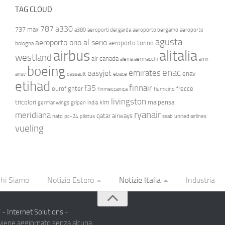
TAG CLOUD
787
a330
737 max
a380
aeroporti del garda
aeroporto bergamo
aeroporto
agusta
aeroporto orio al serio
aeroporto torino
bologna
airbus
alitalia
westland
air canada
alenia aermacchi
amx
boeing
enac
emirates
easyjet
enav
ansv
dassault
ebace
etihad
finnair
f35
eurofighter
frecce
finmeccanica
fiumicino
livingston
tricolori
klm
malpensa
germanwings
gripen
india
ryanair
meridiana
qatar airways
nato
pc-24
pilatus
saab
united airlines
vueling
hi Siamo
Notizie Estero
Notizie Italia
Industria
- Internet Solutions
-
 viene aggiornato senza alcuna