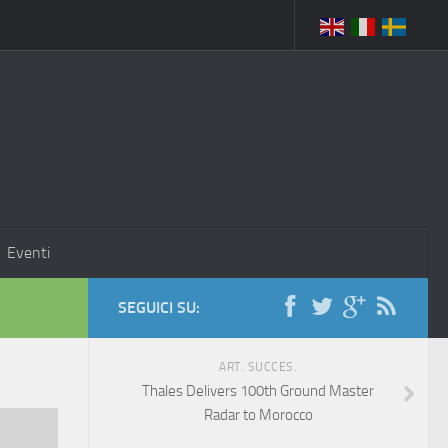
Eventi
SEGUICI SU:
ART. SUCCES.
Thales Delivers 100th Ground Master
Radar to Morocco