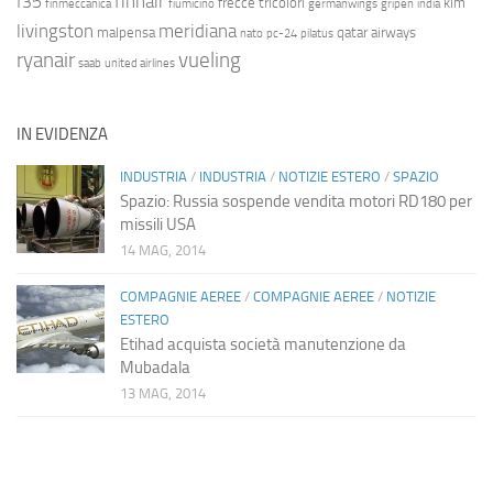
finnair
f35
frecce tricolori
klm
finmeccanica
fiumicino
germanwings
gripen
india
livingston
meridiana
malpensa
qatar airways
nato
pc-24
pilatus
ryanair
vueling
saab
united airlines
IN EVIDENZA
INDUSTRIA
/
INDUSTRIA
/
NOTIZIE ESTERO
/
SPAZIO
Spazio: Russia sospende vendita motori RD180 per
missili USA
14 MAG, 2014
COMPAGNIE AEREE
/
COMPAGNIE AEREE
/
NOTIZIE
ESTERO
Etihad acquista società manutenzione da
Mubadala
13 MAG, 2014