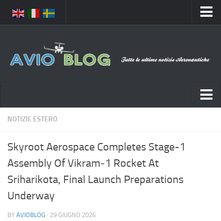
Home
Chi Siamo
Media
Foto
Video
Notizie Italia
NOTIZIE ESTERO
Contatti
Aeronautica Civile
Privacy
Skyroot Aerospace Completes Stage-1
Aeronautica Militare
Pubblicità
Assembly Of Vikram‑1 Rocket At
Aeroporti
Disclaimer
Sriharikota, Final Launch Preparations
Compagnie Aeree
Feed
Underway
Forze Aeree
Prenota Voli
BY
AVIOBLOG
· 29 GIUGNO 2026
Incidenti e inconvenienti aerei