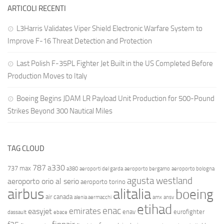
ARTICOLI RECENTI
L3Harris Validates Viper Shield Electronic Warfare System to
Improve F-16 Threat Detection and Protection
Last Polish F-35PL Fighter Jet Built in the US Completed Before
Production Moves to Italy
Boeing Begins JDAM LR Payload Unit Production for 500-Pound
Strikes Beyond 300 Nautical Miles
TAG CLOUD
787
a330
737 max
a380
aeroporti del garda
aeroporto bergamo
aeroporto bologna
agusta westland
aeroporto orio al serio
aeroporto torino
airbus
alitalia
boeing
air canada
alenia aermacchi
amx
ansv
etihad
enac
emirates
easyjet
enav
eurofighter
dassault
ebace