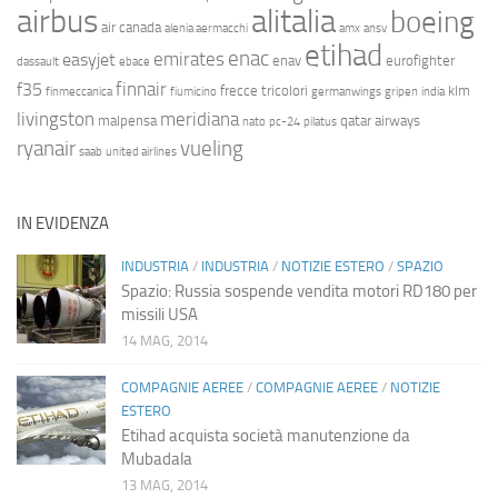
airbus
alitalia
boeing
air canada
alenia aermacchi
amx
ansv
etihad
enac
emirates
easyjet
enav
eurofighter
dassault
ebace
finnair
f35
frecce tricolori
klm
finmeccanica
fiumicino
germanwings
gripen
india
livingston
meridiana
malpensa
qatar airways
nato
pc-24
pilatus
ryanair
vueling
saab
united airlines
IN EVIDENZA
INDUSTRIA
/
INDUSTRIA
/
NOTIZIE ESTERO
/
SPAZIO
Spazio: Russia sospende vendita motori RD180 per
missili USA
14 MAG, 2014
COMPAGNIE AEREE
/
COMPAGNIE AEREE
/
NOTIZIE
ESTERO
Etihad acquista società manutenzione da
Mubadala
13 MAG, 2014