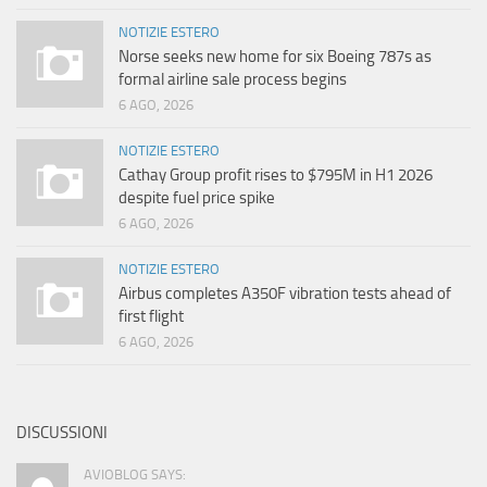
NOTIZIE ESTERO
Norse seeks new home for six Boeing 787s as
formal airline sale process begins
6 AGO, 2026
NOTIZIE ESTERO
Cathay Group profit rises to $795M in H1 2026
despite fuel price spike
6 AGO, 2026
NOTIZIE ESTERO
Airbus completes A350F vibration tests ahead of
first flight
6 AGO, 2026
DISCUSSIONI
AVIOBLOG SAYS: