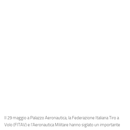
Industria
Notizie Estero
Compagnie Aeree
Forze Aeree
Industria
Media
Video
Aeroporti
Compagnie Aeree
Forze Aeree
Incidenti
Il 29 maggio a Palazzo Aeronautica, la Federazione Italiana Tiro a
Industria
Volo (FITAV) e l’Aeronautica Militare hanno siglato un importante