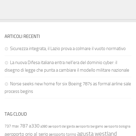
ARTICOLI RECENTI
Sicurezza integrata, il Lazio prova a colmare il vuoto normativo
La nuova Difesa italiana entra nell’era del dominio cyber: il
disegno di legge che punta a cambiare il modello militare nazionale
Norse seeks new home for six Boeing 787s as formal airline sale
process begins
TAG CLOUD
787
a330
737 max
a380
aeroporti del garda
aeroporto bergamo
aeroporto bologna
agusta westland
aeroporto orio al serio
aeroporto torino