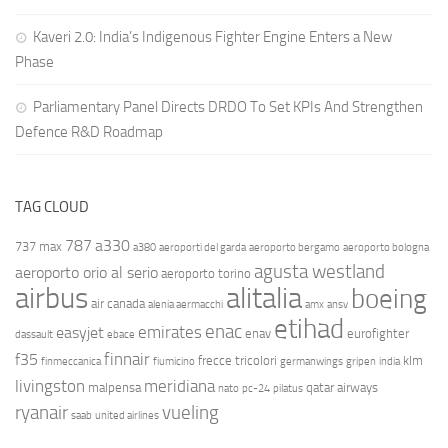
Kaveri 2.0: India’s Indigenous Fighter Engine Enters a New
Phase
Parliamentary Panel Directs DRDO To Set KPIs And Strengthen
Defence R&D Roadmap
TAG CLOUD
787
a330
737 max
a380
aeroporti del garda
aeroporto bergamo
aeroporto bologna
agusta westland
aeroporto orio al serio
aeroporto torino
airbus
alitalia
boeing
air canada
alenia aermacchi
amx
ansv
etihad
enac
emirates
easyjet
enav
eurofighter
dassault
ebace
finnair
f35
frecce tricolori
klm
finmeccanica
fiumicino
germanwings
gripen
india
livingston
meridiana
malpensa
qatar airways
nato
pc-24
pilatus
ryanair
vueling
saab
united airlines