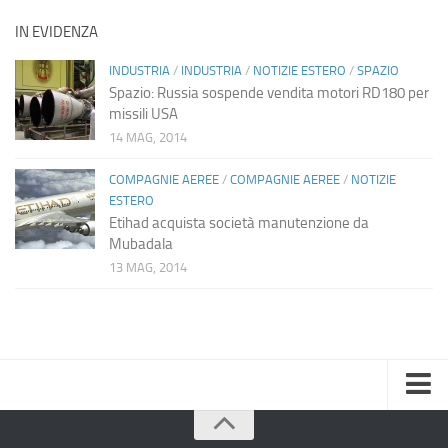
IN EVIDENZA
INDUSTRIA
/
INDUSTRIA
/
NOTIZIE ESTERO
/
SPAZIO
Spazio: Russia sospende vendita motori RD180 per
missili USA
14 MAG, 2014
COMPAGNIE AEREE
/
COMPAGNIE AEREE
/
NOTIZIE
ESTERO
Etihad acquista società manutenzione da
Mubadala
13 MAG, 2014
Home