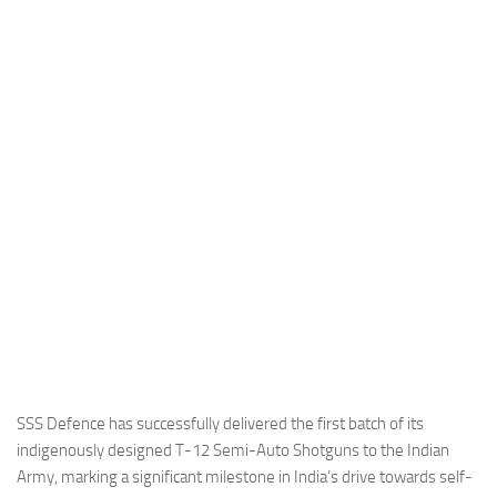
Industria
Notizie Estero
Compagnie Aeree
Forze Aeree
Industria
Media
Video
Aeroporti
Compagnie Aeree
Forze Aeree
Incidenti
SSS Defence has successfully delivered the first batch of its
indigenously designed T-12 Semi-Auto Shotguns to the Indian
Industria
Army, marking a significant milestone in India’s drive towards self-