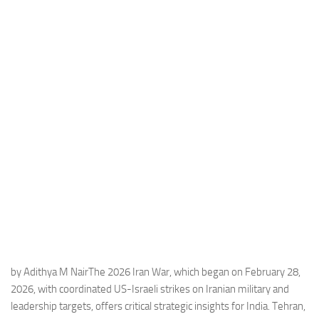
Industria
Notizie Estero
Compagnie Aeree
Forze Aeree
Industria
Media
Video
Aeroporti
Compagnie Aeree
Forze Aeree
Incidenti
by Adithya M NairThe 2026 Iran War, which began on February 28,
2026, with coordinated US-Israeli strikes on Iranian military and
Industria
leadership targets, offers critical strategic insights for India. Tehran,