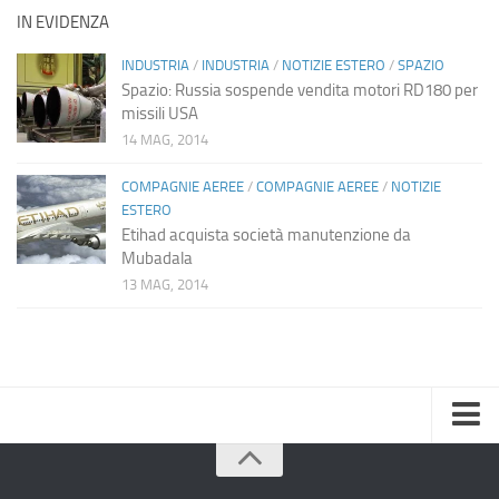
IN EVIDENZA
INDUSTRIA
/
INDUSTRIA
/
NOTIZIE ESTERO
/
SPAZIO
Spazio: Russia sospende vendita motori RD180 per
missili USA
14 MAG, 2014
COMPAGNIE AEREE
/
COMPAGNIE AEREE
/
NOTIZIE
ESTERO
Etihad acquista società manutenzione da
Mubadala
13 MAG, 2014
Home