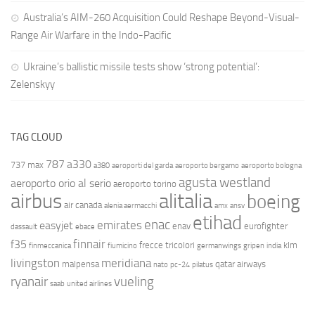
Australia’s AIM-260 Acquisition Could Reshape Beyond-Visual-
Range Air Warfare in the Indo-Pacific
Ukraine’s ballistic missile tests show ‘strong potential’:
Zelenskyy
TAG CLOUD
787
a330
737 max
a380
aeroporti del garda
aeroporto bergamo
aeroporto bologna
agusta westland
aeroporto orio al serio
aeroporto torino
airbus
alitalia
boeing
air canada
alenia aermacchi
amx
ansv
etihad
enac
emirates
easyjet
enav
eurofighter
dassault
ebace
finnair
f35
frecce tricolori
klm
finmeccanica
fiumicino
germanwings
gripen
india
livingston
meridiana
malpensa
qatar airways
nato
pc-24
pilatus
ryanair
vueling
saab
united airlines