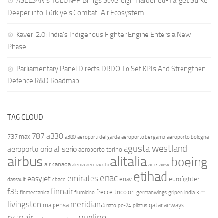
ASELSAN’s TOLUN-P Brings Sovereign Hardened-Target Strike
Deeper into Türkiye’s Combat-Air Ecosystem
Kaveri 2.0: India’s Indigenous Fighter Engine Enters a New
Phase
Parliamentary Panel Directs DRDO To Set KPIs And Strengthen
Defence R&D Roadmap
TAG CLOUD
787
a330
737 max
a380
aeroporti del garda
aeroporto bergamo
aeroporto bologna
agusta westland
aeroporto orio al serio
aeroporto torino
airbus
alitalia
boeing
air canada
alenia aermacchi
amx
ansv
etihad
enac
emirates
easyjet
enav
eurofighter
dassault
ebace
finnair
f35
frecce tricolori
klm
finmeccanica
fiumicino
germanwings
gripen
india
livingston
meridiana
malpensa
qatar airways
nato
pc-24
pilatus
ryanair
vueling