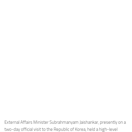
Industria
Notizie Estero
Compagnie Aeree
Forze Aeree
Industria
Media
Video
Aeroporti
Compagnie Aeree
Forze Aeree
Incidenti
Industria
External Affairs Minister Subrahmanyam Jaishankar, presently on a
two-day official visit to the Republic of Korea, held a high-level