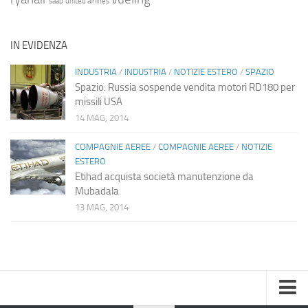
saab
united airlines
IN EVIDENZA
INDUSTRIA
/
INDUSTRIA
/
NOTIZIE ESTERO
/
SPAZIO
Spazio: Russia sospende vendita motori RD180 per
missili USA
14 MAG, 2014
COMPAGNIE AEREE
/
COMPAGNIE AEREE
/
NOTIZIE
ESTERO
Etihad acquista società manutenzione da
Mubadala
13 MAG, 2014