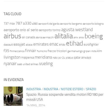
TAG CLOUD
787
a330
737 max
a380
aeroporti del garda
aeroporto bergamo
aeroporto bologna
agusta westland
aeroporto orio al serio
aeroporto torino
airbus
alitalia
boeing
air canada
alenia aermacchi
amx
ansv
etihad
enac
emirates
easyjet
enav
eurofighter
dassault
ebace
finnair
f35
frecce tricolori
klm
finmeccanica
fiumicino
germanwings
gripen
india
livingston
meridiana
malpensa
qatar airways
nato
pc-24
pilatus
ryanair
vueling
saab
united airlines
IN EVIDENZA
INDUSTRIA
/
INDUSTRIA
/
NOTIZIE ESTERO
/
SPAZIO
Spazio: Russia sospende vendita motori RD180 per
missili USA
14 MAG, 2014