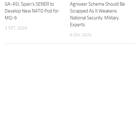
GA-ASI, Spain’s SENER to
Agniveer Scheme Should Be
Develop New NATO Pod for
Scrapped As It Weakens
MQ-9
National Security: Military
Experts
3 SET, 2020
6 GIU, 2024