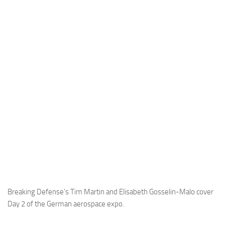
Industria
Notizie Estero
Compagnie Aeree
Forze Aeree
Industria
Media
Video
Aeroporti
Compagnie Aeree
Forze Aeree
Incidenti
Breaking Defense’s Tim Martin and Elisabeth Gosselin-Malo cover
Day 2 of the German aerospace expo.
Industria