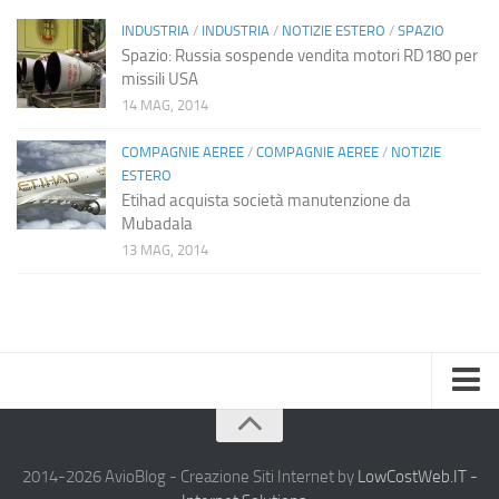
INDUSTRIA
/
INDUSTRIA
/
NOTIZIE ESTERO
/
SPAZIO
Spazio: Russia sospende vendita motori RD180 per
missili USA
14 MAG, 2014
COMPAGNIE AEREE
/
COMPAGNIE AEREE
/
NOTIZIE
ESTERO
Etihad acquista società manutenzione da
Mubadala
13 MAG, 2014
Home
Chi Siamo
2014-2026 AvioBlog - Creazione Siti Internet by
LowCostWeb.IT -