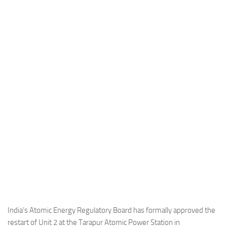
Industria
Notizie Estero
Compagnie Aeree
Forze Aeree
Industria
Media
Video
Aeroporti
Compagnie Aeree
Forze Aeree
Incidenti
Industria
India’s Atomic Energy Regulatory Board has formally approved the
restart of Unit 2 at the Tarapur Atomic Power Station in