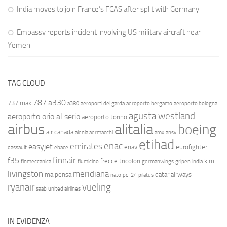
India moves to join France’s FCAS after split with Germany
Embassy reports incident involving US military aircraft near
Yemen
TAG CLOUD
787
a330
737 max
a380
aeroporti del garda
aeroporto bergamo
aeroporto bologna
agusta westland
aeroporto orio al serio
aeroporto torino
airbus
alitalia
boeing
air canada
alenia aermacchi
amx
ansv
etihad
enac
emirates
easyjet
enav
eurofighter
dassault
ebace
finnair
f35
frecce tricolori
klm
finmeccanica
fiumicino
germanwings
gripen
india
livingston
meridiana
malpensa
qatar airways
nato
pc-24
pilatus
ryanair
vueling
saab
united airlines
IN EVIDENZA