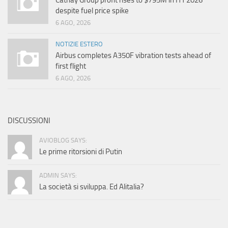
Cathay Group profit rises to $795M in H1 2026
despite fuel price spike
6 AGO, 2026
NOTIZIE ESTERO
Airbus completes A350F vibration tests ahead of
first flight
6 AGO, 2026
DISCUSSIONI
AVIOBLOG SAYS:
Le prime ritorsioni di Putin
ADMIN SAYS:
La società si sviluppa. Ed Alitalia?