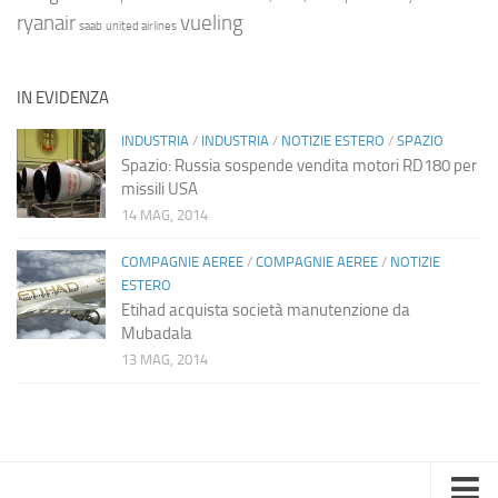
ryanair
vueling
saab
united airlines
IN EVIDENZA
INDUSTRIA
/
INDUSTRIA
/
NOTIZIE ESTERO
/
SPAZIO
Spazio: Russia sospende vendita motori RD180 per
missili USA
14 MAG, 2014
COMPAGNIE AEREE
/
COMPAGNIE AEREE
/
NOTIZIE
ESTERO
Etihad acquista società manutenzione da
Mubadala
13 MAG, 2014