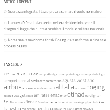
ARTICOLI RECENTI
Sicurezza integrata, il Lazio prova a colmare il vuoto normativo
La nuova Difesa italiana entra nell’era del dominio cyber: il
disegno di legge che punta a cambiare il modello militare nazionale
Norse seeks new home for six Boeing 787s as formal airline sale
process begins
TAG CLOUD
787
a330
737 max
a380
aeroporti del garda
aeroporto bergamo
aeroporto bologna
agusta westland
aeroporto orio al serio
aeroporto torino
airbus
alitalia
boeing
air canada
alenia aermacchi
amx
ansv
etihad
enac
emirates
easyjet
enav
eurofighter
dassault
ebace
finnair
f35
frecce tricolori
klm
finmeccanica
fiumicino
germanwings
gripen
india
livingston
meridiana
malpensa
qatar airways
nato
pc-24
pilatus