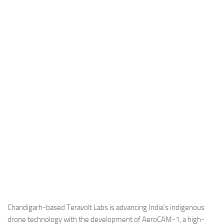
Industria
Notizie Estero
Compagnie Aeree
Forze Aeree
Industria
Media
Video
Aeroporti
Compagnie Aeree
Forze Aeree
Incidenti
Industria
Chandigarh-based Teravolt Labs is advancing India’s indigenous
drone technology with the development of AeroCAM-1, a high-