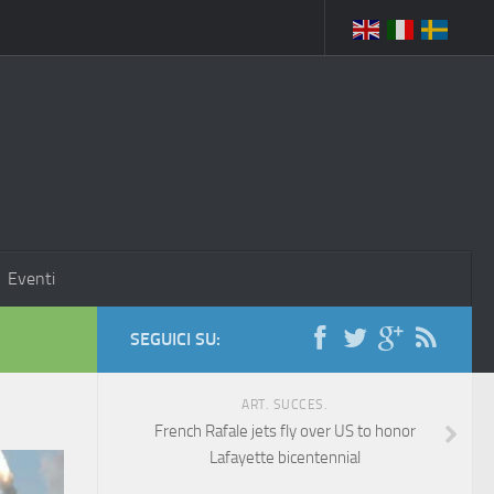
Eventi
SEGUICI SU:
ART. SUCCES.
French Rafale jets fly over US to honor
Lafayette bicentennial