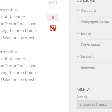
CATEGORIE
SHARE
rrorists in
Aeroporti
dent Ravinder
0
Compagnie Aeree
he “crime” will soon
hing the area.Raina
Eventi
Pakistani terrorists
Forze Aeree
rrorists in
Incidenti
dent Ravinder
he “crime” will soon
Industria
hing the area.Raina
Pakistani terrorists
ARCHIVI
Archivi