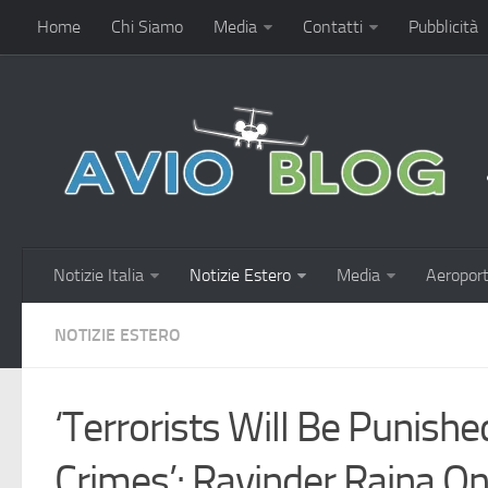
Home
Chi Siamo
Media
Contatti
Pubblicità
Notizie Italia
Notizie Estero
Media
Aeroport
NOTIZIE ESTERO
‘Terrorists Will Be Punishe
Crimes’: Ravinder Raina On 