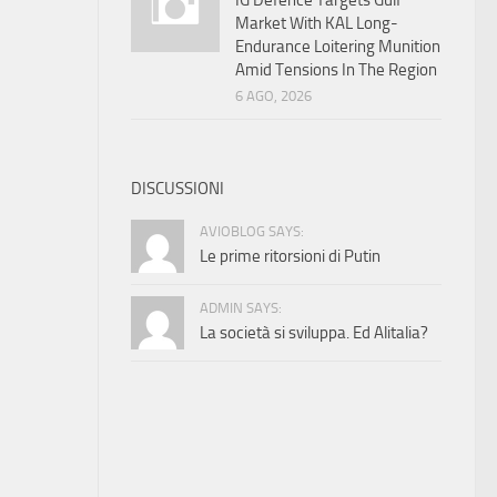
IG Defence Targets Gulf
Market With KAL Long-
Endurance Loitering Munition
Amid Tensions In The Region
6 AGO, 2026
DISCUSSIONI
AVIOBLOG SAYS:
Le prime ritorsioni di Putin
ADMIN SAYS:
La società si sviluppa. Ed Alitalia?