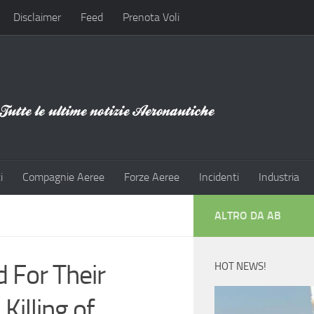
Disclaimer
Feed
Prenota Voli
i
Compagnie Aeree
Forze Aeree
Incidenti
Industria
ALTRO DA AB
d For Their
HOT NEWS!
Killing of