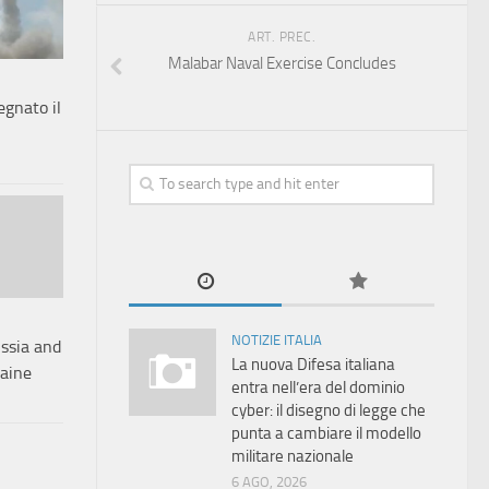
ART. PREC.
Malabar Naval Exercise Concludes
egnato il
NOTIZIE ITALIA
ussia and
La nuova Difesa italiana
raine
entra nell’era del dominio
cyber: il disegno di legge che
punta a cambiare il modello
militare nazionale
6 AGO, 2026