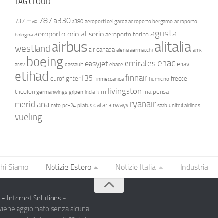
TAG CLOUD
787
a330
737 max
a380
aeroporti del garda
aeroporto bergamo
aeroporto
agusta
aeroporto orio al serio
aeroporto torino
bologna
airbus
alitalia
westland
air canada
alenia aermacchi
amx
boeing
enac
emirates
easyjet
enav
ansv
dassault
ebace
etihad
finnair
f35
eurofighter
frecce
finmeccanica
fiumicino
livingston
tricolori
klm
malpensa
germanwings
gripen
india
ryanair
meridiana
qatar airways
nato
pc-24
pilatus
saab
united airlines
vueling
hi Siamo
Notizie Estero
Notizie Italia
Industria
- Internet Solutions
-
 viene aggiornato senza alcuna