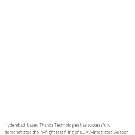
Industria
Notizie Estero
Compagnie Aeree
Forze Aeree
Industria
Media
Video
Aeroporti
Compagnie Aeree
Forze Aeree
Incidenti
Industria
Hyderabad-based Thanos Technologies has successfully
demonstrated the in-flight test firing of a UAV-integrated weapon