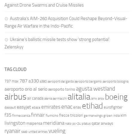
Against Drone Swarms and Cruise Missiles
Australia’s AIM-260 Acquisition Could Reshape Beyond-Visual-
Range Air Warfare in the Indo-Pacific
Ukraine’s ballistic missile tests show ‘strong potential’:
Zelenskyy
TAG CLOUD
787
a330
737 max
a380
aeroporti del garda
aeroporto bergamo
aeroporto bologna
agusta westland
aeroporto orio al serio
aeroporto torino
airbus
alitalia
boeing
air canada
alenia aermacchi
amx
ansv
etihad
enac
emirates
easyjet
enav
eurofighter
dassault
ebace
finnair
f35
frecce tricolori
klm
finmeccanica
fiumicino
germanwings
gripen
india
livingston
meridiana
malpensa
qatar airways
nato
pc-24
pilatus
ryanair
vueling
saab
united airlines