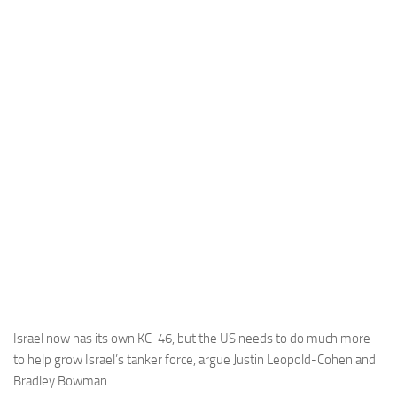
Industria
Notizie Estero
Compagnie Aeree
Forze Aeree
Industria
Media
Video
Aeroporti
Compagnie Aeree
Forze Aeree
Incidenti
Israel now has its own KC-46, but the US needs to do much more
to help grow Israel’s tanker force, argue Justin Leopold-Cohen and
Industria
Bradley Bowman.