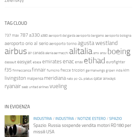
Zelenskyy
TAG CLOUD
787
a330
737 max
a380
aeroporti del garda
aeroporto bergamo
aeroporto bologna
agusta westland
aeroporto orio al serio
aeroporto torino
airbus
alitalia
boeing
air canada
alenia aermacchi
amx
ansv
etihad
enac
emirates
easyjet
enav
eurofighter
dassault
ebace
finnair
f35
frecce tricolori
klm
finmeccanica
fiumicino
germanwings
gripen
india
livingston
meridiana
malpensa
qatar airways
nato
pc-24
pilatus
ryanair
vueling
saab
united airlines
IN EVIDENZA
INDUSTRIA
/
INDUSTRIA
/
NOTIZIE ESTERO
/
SPAZIO
Spazio: Russia sospende vendita motori RD180 per
missili USA