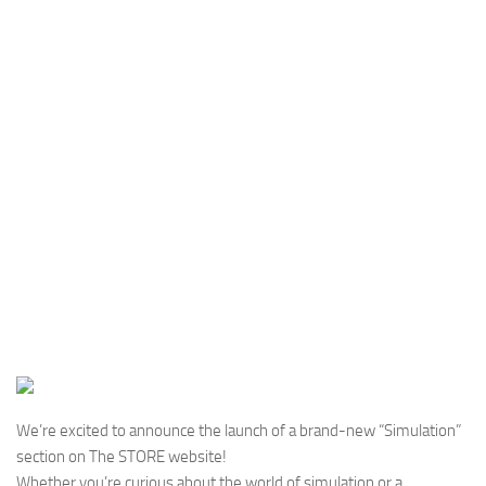
Industria
Notizie Estero
Compagnie Aeree
Forze Aeree
Industria
Media
Video
Aeroporti
Compagnie Aeree
Forze Aeree
Incidenti
We’re excited to announce the launch of a brand-new “Simulation”
Industria
section on The STORE website!
Whether you’re curious about the world of simulation or a