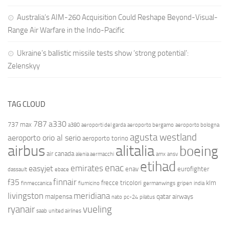
Australia’s AIM-260 Acquisition Could Reshape Beyond-Visual-
Range Air Warfare in the Indo-Pacific
Ukraine’s ballistic missile tests show ‘strong potential’:
Zelenskyy
TAG CLOUD
787
a330
737 max
a380
aeroporti del garda
aeroporto bergamo
aeroporto bologna
agusta westland
aeroporto orio al serio
aeroporto torino
airbus
alitalia
boeing
air canada
alenia aermacchi
amx
ansv
etihad
enac
emirates
easyjet
enav
eurofighter
dassault
ebace
finnair
f35
frecce tricolori
klm
finmeccanica
fiumicino
germanwings
gripen
india
livingston
meridiana
malpensa
qatar airways
nato
pc-24
pilatus
ryanair
vueling
saab
united airlines