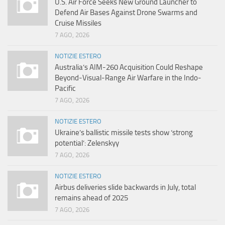
U.S. Air Force Seeks New Ground Launcher to
Defend Air Bases Against Drone Swarms and
Cruise Missiles
7 AGO, 2026
NOTIZIE ESTERO
Australia’s AIM-260 Acquisition Could Reshape
Beyond-Visual-Range Air Warfare in the Indo-
Pacific
7 AGO, 2026
NOTIZIE ESTERO
Ukraine’s ballistic missile tests show ‘strong
potential’: Zelenskyy
7 AGO, 2026
NOTIZIE ESTERO
Airbus deliveries slide backwards in July, total
remains ahead of 2025
7 AGO, 2026