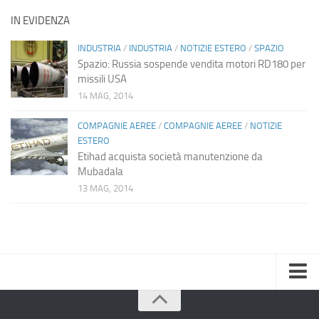
IN EVIDENZA
INDUSTRIA
/
INDUSTRIA
/
NOTIZIE ESTERO
/
SPAZIO
Spazio: Russia sospende vendita motori RD180 per
missili USA
14 MAG, 2014
COMPAGNIE AEREE
/
COMPAGNIE AEREE
/
NOTIZIE
ESTERO
Etihad acquista società manutenzione da
Mubadala
13 MAG, 2014
Home