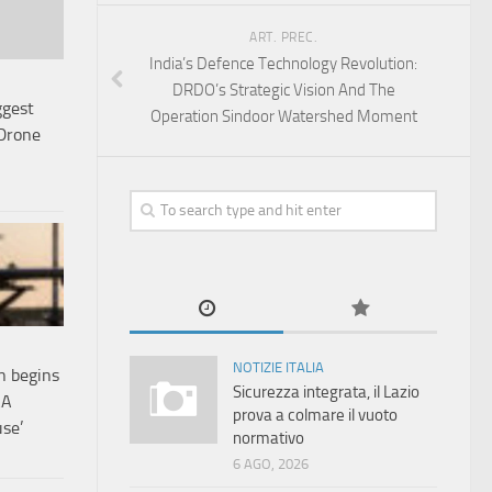
ART. PREC.
India’s Defence Technology Revolution:
DRDO’s Strategic Vision And The
ggest
Operation Sindoor Watershed Moment
Drone
NOTIZIE ITALIA
n begins
Sicurezza integrata, il Lazio
AA
prova a colmare il vuoto
se’
normativo
6 AGO, 2026