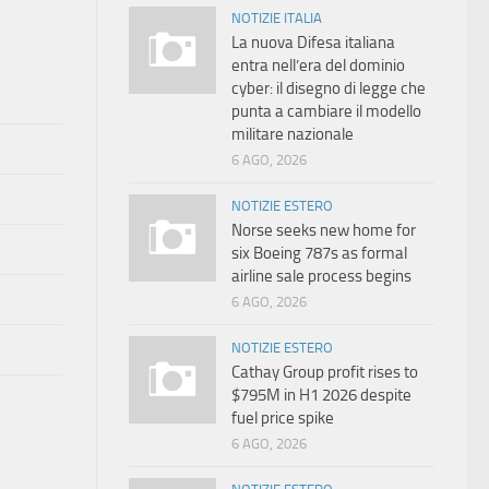
NOTIZIE ITALIA
La nuova Difesa italiana
entra nell’era del dominio
cyber: il disegno di legge che
punta a cambiare il modello
militare nazionale
6 AGO, 2026
NOTIZIE ESTERO
Norse seeks new home for
six Boeing 787s as formal
airline sale process begins
6 AGO, 2026
NOTIZIE ESTERO
Cathay Group profit rises to
$795M in H1 2026 despite
fuel price spike
6 AGO, 2026