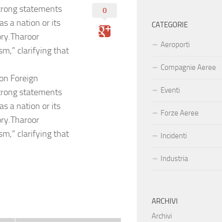
trong statements
0
as a nation or its
CATEGORIE
ory.Tharoor
Aeroporti
sm,” clarifying that
Compagnie Aeree
on Foreign
Eventi
trong statements
as a nation or its
Forze Aeree
ory.Tharoor
sm,” clarifying that
Incidenti
Industria
ARCHIVI
Archivi