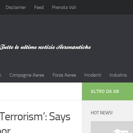
Disclaimer
Feed
Prenota Voli
i
Compagnie Aeree
Forze Aeree
Incidenti
Industria
ALTRO DA AB
 Terrorism’: Says
HOT NEWS!
oor