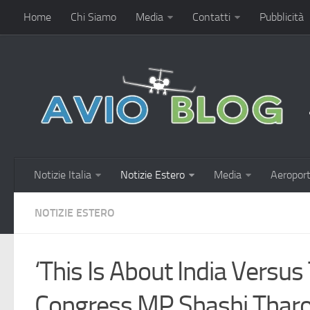
Home
Chi Siamo
Media
Contatti
Pubblicità
Notizie Italia
Notizie Estero
Media
Aeroport
NOTIZIE ESTERO
‘This Is About India Versus
Congress MP Shashi Thar