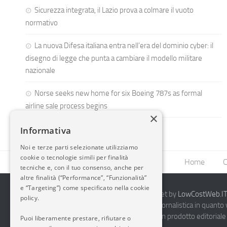
Sicurezza integrata, il Lazio prova a colmare il vuoto
normativo
La nuova Difesa italiana entra nell’era del dominio cyber: il
disegno di legge che punta a cambiare il modello militare
nazionale
Norse seeks new home for six Boeing 787s as formal
airline sale process begins
×
Informativa
Noi e terze parti selezionate utilizziamo
cookie o tecnologie simili per finalità
Home
C
tecniche e, con il tuo consenso, anche per
altre finalità (“Performance”, “Funzionalità”
e “Targeting”) come specificato nella cookie
2014-2026 AvioBlog - Creazione Siti Internet by
LowCostWeb.IT 
policy.
Questo blog non rappresenta una testata giornalistica in quanto
periodicità. Non può pertanto considerarsi un prodotto editoriale 
Puoi liberamente prestare, rifiutare o