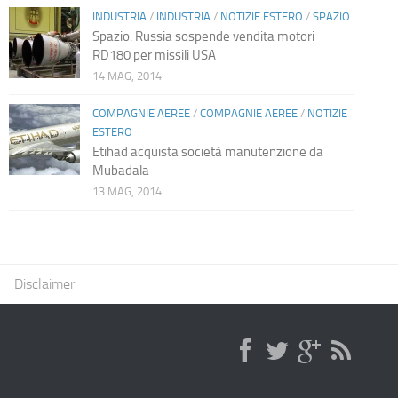
INDUSTRIA
/
INDUSTRIA
/
NOTIZIE ESTERO
/
SPAZIO
Spazio: Russia sospende vendita motori
RD180 per missili USA
14 MAG, 2014
COMPAGNIE AEREE
/
COMPAGNIE AEREE
/
NOTIZIE
ESTERO
Etihad acquista società manutenzione da
Mubadala
13 MAG, 2014
Disclaimer