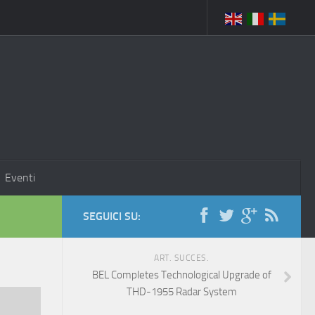
Eventi
SEGUICI SU:
ART. SUCCES.
BEL Completes Technological Upgrade of
THD-1955 Radar System