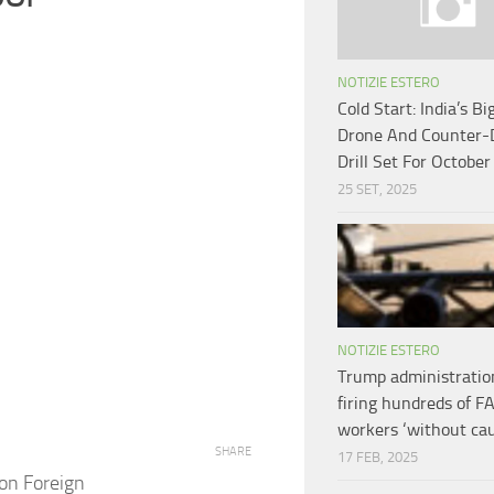
NOTIZIE ESTERO
Cold Start: India’s Bi
Drone And Counter-
Drill Set For October
25 SET, 2025
NOTIZIE ESTERO
Trump administratio
firing hundreds of F
workers ‘without cau
SHARE
17 FEB, 2025
on Foreign