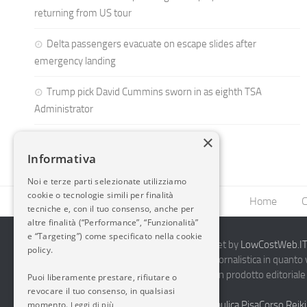
returning from US tour
Delta passengers evacuate on escape slides after
emergency landing
Trump pick David Cummins sworn in as eighth TSA
Administrator
×
Informativa
Noi e terze parti selezionate utilizziamo
cookie o tecnologie simili per finalità
Home
C
tecniche e, con il tuo consenso, anche per
altre finalità (“Performance”, “Funzionalità”
e “Targeting”) come specificato nella cookie
2014-2026 AvioBlog - Creazione Siti Internet by
LowCostWeb.IT 
policy.
Questo blog non rappresenta una testata giornalistica in quanto
periodicità. Non può pertanto considerarsi un prodotto editoriale 
Puoi liberamente prestare, rifiutare o
7.03.2001.
Disclaimer Completo
revocare il tuo consenso, in qualsiasi
momento.
Vendita Abbigliamento Sicurezza
Termoidraulica Pisa
Corso Reiki
Leggi di più