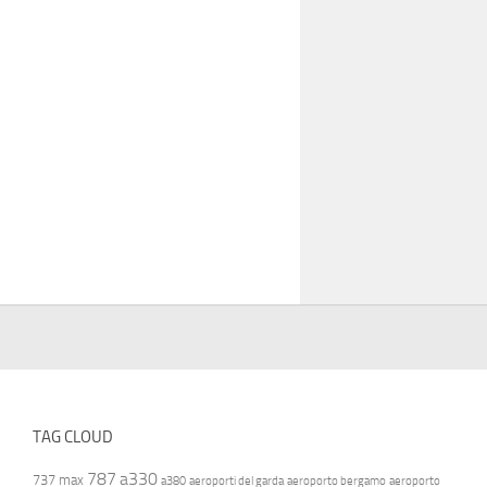
TAG CLOUD
787
a330
737 max
a380
aeroporti del garda
aeroporto bergamo
aeroporto