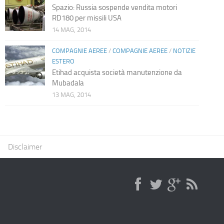
Spazio: Russia sospende vendita motori
RD180 per missili USA
14 MAG, 2014
COMPAGNIE AEREE
/
COMPAGNIE AEREE
/
NOTIZIE
ESTERO
Etihad acquista società manutenzione da
Mubadala
13 MAG, 2014
Disclaimer