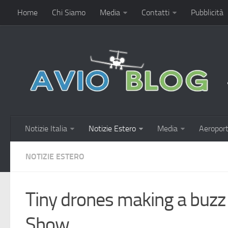
Home
Chi Siamo
Media
Contatti
Pubblicità
Notizie Italia
Notizie Estero
Media
Aeroport
NOTIZIE ESTERO
Tiny drones making a buzz a
Show