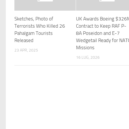
Sketches, Photo of
UK Awards Boeing $326
Terrorists Who Killed 26
Contract to Keep RAF P-
Pahalgam Tourists
8A Poseidon and E-7
Released
Wedgetail Ready for NAT
Missions
23 APR, 2025
16 LUG, 2026