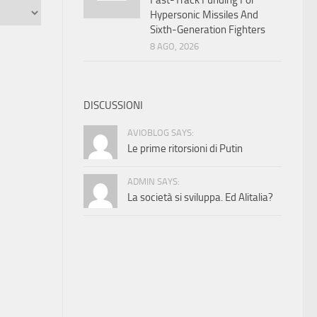
Fast-Track Funding For
Hypersonic Missiles And
Sixth-Generation Fighters
8 AGO, 2026
DISCUSSIONI
AVIOBLOG SAYS:
Le prime ritorsioni di Putin
ADMIN SAYS:
La società si sviluppa. Ed Alitalia?