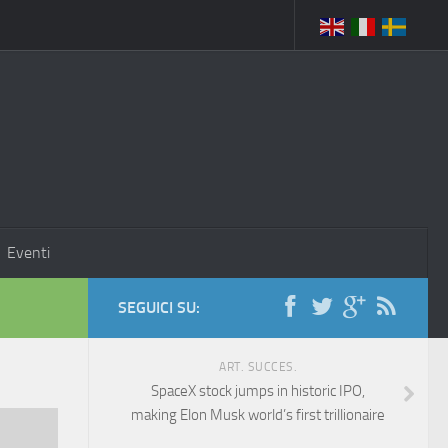
Eventi
SEGUICI SU:
ART. SUCCES.
SpaceX stock jumps in historic IPO,
making Elon Musk world’s first trillionaire