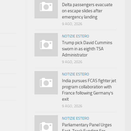
Delta passengers evacuate
on escape slides after
emergency landing
9 AGO, 2026
NOTIZIE ESTERO
Trump pick David Cummins
sworn in as eighth TSA
Administrator
9 AGO, 2026
NOTIZIE ESTERO
India pursues FCAS fighter jet
program collaboration with
France following Germany’s
exit
9 AGO, 2026
NOTIZIE ESTERO
Parliamentary Panel Urges