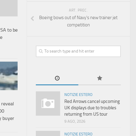
ART. PREC.
Boeing bows out of Navy’s new trainer jet
competition
CSA to be
de
NOTIZIE ESTERO
Red Arrows cancel upcoming
 reveal
UK displays due to troubles
00
returning from US tour
ry buyer
9 AGO, 2026
NOTIZIE ESTERO