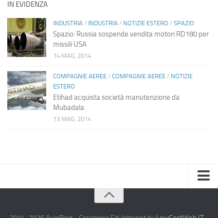
IN EVIDENZA
INDUSTRIA
/
INDUSTRIA
/
NOTIZIE ESTERO
/
SPAZIO
Spazio: Russia sospende vendita motori RD180 per
missili USA
14 MAG, 2014
COMPAGNIE AEREE
/
COMPAGNIE AEREE
/
NOTIZIE
ESTERO
Etihad acquista società manutenzione da
Mubadala
13 MAG, 2014
Home
Chi Siamo