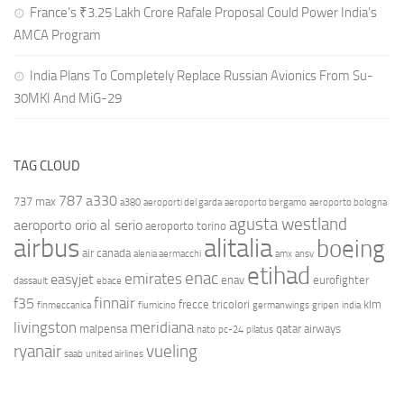
France’s ₹3.25 Lakh Crore Rafale Proposal Could Power India’s
AMCA Program
India Plans To Completely Replace Russian Avionics From Su-
30MKI And MiG-29
TAG CLOUD
787
a330
737 max
a380
aeroporti del garda
aeroporto bergamo
aeroporto bologna
agusta westland
aeroporto orio al serio
aeroporto torino
airbus
alitalia
boeing
air canada
alenia aermacchi
amx
ansv
etihad
enac
emirates
easyjet
enav
eurofighter
dassault
ebace
finnair
f35
frecce tricolori
klm
finmeccanica
fiumicino
germanwings
gripen
india
livingston
meridiana
malpensa
qatar airways
nato
pc-24
pilatus
ryanair
vueling
saab
united airlines