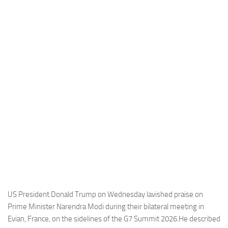
Industria
Notizie Estero
Compagnie Aeree
Forze Aeree
Industria
Media
Video
Aeroporti
Compagnie Aeree
Forze Aeree
Incidenti
US President Donald Trump on Wednesday lavished praise on
Prime Minister Narendra Modi during their bilateral meeting in
Industria
Evian, France, on the sidelines of the G7 Summit 2026.He described