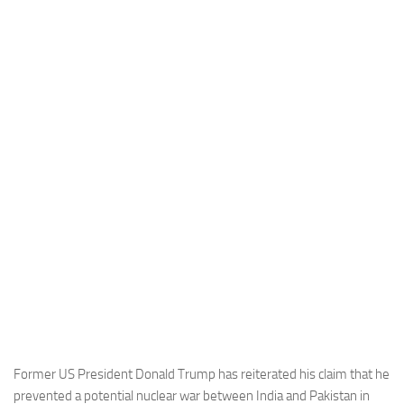
Industria
Notizie Estero
Compagnie Aeree
Forze Aeree
Industria
Media
Video
Aeroporti
Compagnie Aeree
Forze Aeree
Incidenti
Industria
Former US President Donald Trump has reiterated his claim that he
prevented a potential nuclear war between India and Pakistan in