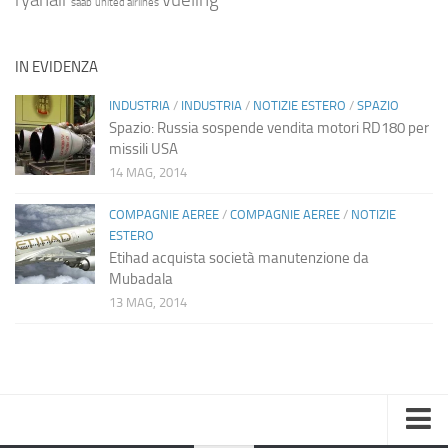
saab
united airlines
IN EVIDENZA
INDUSTRIA
/
INDUSTRIA
/
NOTIZIE ESTERO
/
SPAZIO
Spazio: Russia sospende vendita motori RD180 per
missili USA
14 MAG, 2014
COMPAGNIE AEREE
/
COMPAGNIE AEREE
/
NOTIZIE
ESTERO
Etihad acquista società manutenzione da
Mubadala
13 MAG, 2014