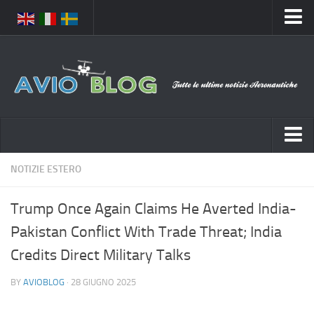
Home
Chi Siamo
Media
Foto
Video
Notizie Italia
NOTIZIE ESTERO
Contatti
Aeronautica Civile
Privacy
Trump Once Again Claims He Averted India-
Aeronautica Militare
Pubblicità
Pakistan Conflict With Trade Threat; India
Aeroporti
Disclaimer
Credits Direct Military Talks
Compagnie Aeree
Feed
BY
AVIOBLOG
· 28 GIUGNO 2025
Forze Aeree
Prenota Voli
Incidenti e inconvenienti aerei