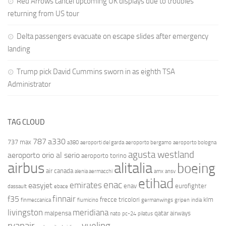
Red Arrows cancel upcoming UK displays due to troubles
returning from US tour
Delta passengers evacuate on escape slides after emergency
landing
Trump pick David Cummins sworn in as eighth TSA
Administrator
TAG CLOUD
787
a330
737 max
a380
aeroporti del garda
aeroporto bergamo
aeroporto bologna
agusta westland
aeroporto orio al serio
aeroporto torino
airbus
alitalia
boeing
air canada
alenia aermacchi
amx
ansv
etihad
enac
emirates
easyjet
enav
eurofighter
dassault
ebace
finnair
f35
frecce tricolori
klm
finmeccanica
fiumicino
germanwings
gripen
india
livingston
meridiana
malpensa
qatar airways
nato
pc-24
pilatus
ryanair
vueling