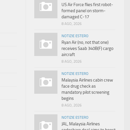
US Air Force flies first robot-
formed panel on storm-
damaged C-17
8 AGO, 2026
NOTIZIE ESTERO
Ryan Air (no, not that one)
receives Saab 340B(F) cargo
aircraft
8 AGO, 2026
NOTIZIE ESTERO
Malaysia Airlines cabin crew
face drug check as
mandatory pilot screening
begins
8 AGO, 2026
NOTIZIE ESTERO
JAL, Malaysia Airlines