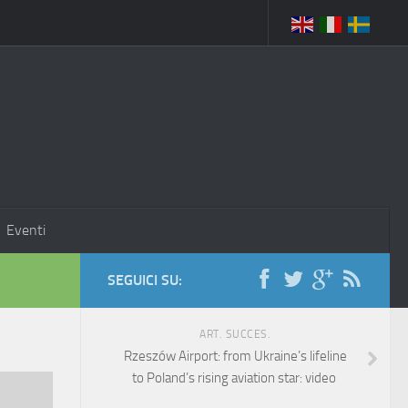
Eventi
SEGUICI SU:
ART. SUCCES.
Rzeszów Airport: from Ukraine’s lifeline
to Poland’s rising aviation star: video