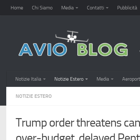
Home
Chi Siamo
Media
Contatti
Pubblicità
Notizie Italia
Notizie Estero
Media
Aeroport
NOTIZIE ESTERO
Trump order threatens canc
over-budget, delayed Pen