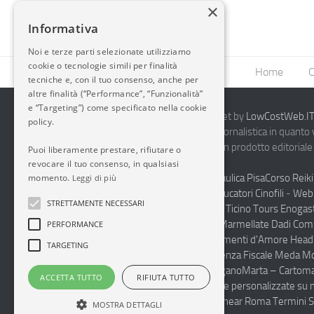
×
Informativa
Noi e terze parti selezionate utilizziamo
cookie o tecnologie simili per finalità
Home
C
tecniche e, con il tuo consenso, anche per
altre finalità (“Performance”, “Funzionalità”
e “Targeting”) come specificato nella cookie
2014-2026 AvioBlog - Creazione Siti Internet by
LowCostWeb.IT 
policy.
Questo blog non rappresenta una testata giornalistica in quanto
periodicità. Non può pertanto considerarsi un prodotto editoriale 
Puoi liberamente prestare, rifiutare o
7.03.2001.
Disclaimer Completo
revocare il tuo consenso, in qualsiasi
momento.
Vendita Abbigliamento Sicurezza
Termoidraulica Pisa
Corso Reiki
Leggi di più
Napoli
Corsi Formazione Mediatori Felini Educatori Cinofili
-
Web 
STRETTAMENTE NECESSARI
Andrologo Toscana
Progettare Casa Canton Ticino
Tours Enogas
Monferrato
Produzione Conto Terzi Sughi Marmellate Dadi Co
PERFORMANCE
specialista Floaters
Proctologo Milano
Legamenti d'Amore
Head
TARGETING
Haccp Sicurezza sul Lavoro Toscana
Consulenza Fiscale Meda M
personalizzate scuole medie e superiori Lugano
Marta – Cartoma
ACCETTA TUTTO
RIFIUTA TUTTO
Pulizia Uffici Condomini Monza Brianza
Diete personalizzate su 
Integratori Cura del Corpo
Luxury Spa Suite near Roma Termini S
MOSTRA DETTAGLI