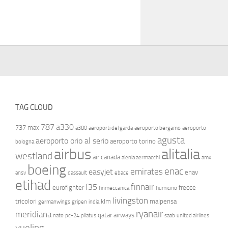
TAG CLOUD
787
a330
737 max
a380
aeroporti del garda
aeroporto bergamo
aeroporto
agusta
aeroporto orio al serio
aeroporto torino
bologna
airbus
alitalia
westland
air canada
alenia aermacchi
amx
boeing
enac
emirates
easyjet
enav
ansv
dassault
ebace
etihad
finnair
f35
eurofighter
frecce
finmeccanica
fiumicino
livingston
tricolori
klm
malpensa
germanwings
gripen
india
ryanair
meridiana
qatar airways
nato
pc-24
pilatus
saab
united airlines
vueling