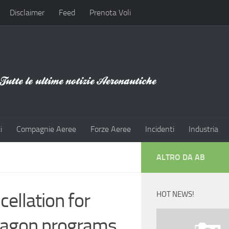
Disclaimer
Feed
Prenota Voli
i
Compagnie Aeree
Forze Aeree
Incidenti
Industria
ALTRO DA AB
ellation for
HOT NEWS!
tagon programs