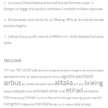
La nuova Difesa italiana entra nell’era del dominio cyber: il
disegno di legge che punta a cambiare il modello militare nazionale
Norse seeks new home for six Boeing 787s as formal airline sale
process begins
Cathay Group profit rises to $795M in H1 2026 despite fuel price
spike
TAG CLOUD
787
a330
737 max
a380
aeroporti del garda
aeroporto bergamo
aeroporto bologna
agusta westland
aeroporto orio al serio
aeroporto torino
airbus
alitalia
boeing
air canada
alenia aermacchi
amx
ansv
etihad
enac
emirates
easyjet
enav
eurofighter
dassault
ebace
finnair
f35
frecce tricolori
klm
finmeccanica
fiumicino
germanwings
gripen
india
livingston
meridiana
malpensa
qatar airways
nato
pc-24
pilatus