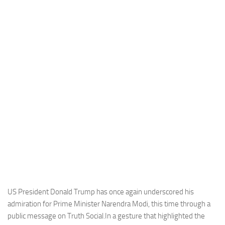
Industria
Notizie Estero
Compagnie Aeree
Forze Aeree
Industria
Media
Video
Aeroporti
Compagnie Aeree
Forze Aeree
Incidenti
US President Donald Trump has once again underscored his
admiration for Prime Minister Narendra Modi, this time through a
Industria
public message on Truth Social.In a gesture that highlighted the