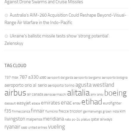
Against Drone Swarms and Cruise Missiles
Australia’s AIM-260 Acquisition Could Reshape Beyond-Visual-
Range Air Warfare in the Indo-Pacific
Ukraine’s ballistic missile tests show ‘strong potential’:
Zelenskyy
TAG CLOUD
787
a330
737 max
a380
aeroporti del garda
aeroporto bergamo
aeroporto bologna
agusta westland
aeroporto orio al serio
aeroporto torino
airbus
alitalia
boeing
air canada
alenia aermacchi
amx
ansv
etihad
enac
emirates
easyjet
enav
eurofighter
dassault
ebace
finnair
f35
frecce tricolori
klm
finmeccanica
fiumicino
germanwings
gripen
india
livingston
meridiana
malpensa
qatar airways
nato
pc-24
pilatus
ryanair
vueling
saab
united airlines