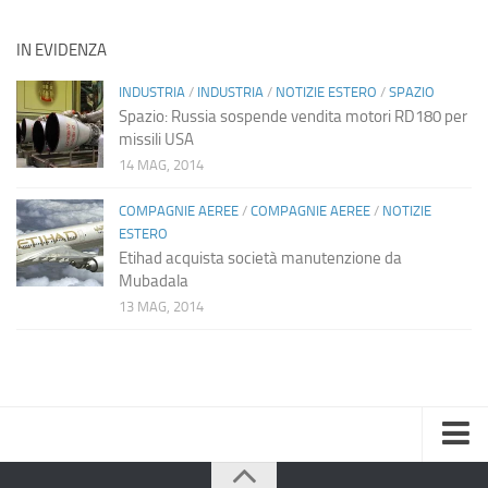
IN EVIDENZA
INDUSTRIA
/
INDUSTRIA
/
NOTIZIE ESTERO
/
SPAZIO
Spazio: Russia sospende vendita motori RD180 per
missili USA
14 MAG, 2014
COMPAGNIE AEREE
/
COMPAGNIE AEREE
/
NOTIZIE
ESTERO
Etihad acquista società manutenzione da
Mubadala
13 MAG, 2014
Home