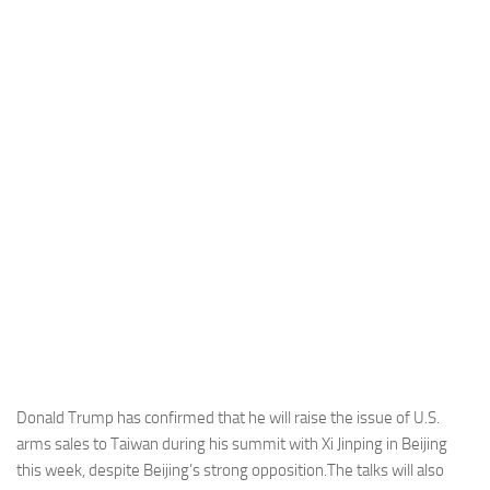
Industria
Notizie Estero
Compagnie Aeree
Forze Aeree
Industria
Media
Video
Aeroporti
Compagnie Aeree
Forze Aeree
Incidenti
Donald Trump has confirmed that he will raise the issue of U.S.
arms sales to Taiwan during his summit with Xi Jinping in Beijing
Industria
this week, despite Beijing’s strong opposition.The talks will also