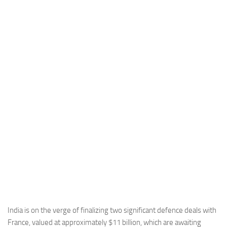
Industria
Notizie Estero
Compagnie Aeree
Forze Aeree
Industria
Media
Video
Aeroporti
Compagnie Aeree
Forze Aeree
Incidenti
Industria
India is on the verge of finalizing two significant defence deals with
France, valued at approximately $11 billion, which are awaiting