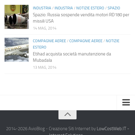
INDUSTRIA
/
INDUSTRIA
/
NOTIZIE ESTERO
/
SPAZIO
Spazio: Russia sospende vendita motori RD180 per
missili USA
14 MAG, 2014
COMPAGNIE AEREE
/
COMPAGNIE AEREE
/
NOTIZIE
ESTERO
Etihad acquista società manutenzione da
Mubadala
13 MAG, 2014
Home
Chi Siamo
2014-2026 AvioBlog - Creazione Siti Internet by
LowCostWeb.IT -