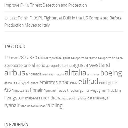
Improve F-16 Threat Detection and Protection
Last Polish F-35PL Fighter Jet Built in the US Completed Before
Production Moves to Italy
TAG CLOUD
787
a330
737 max
a380
aeroporti del garda
aeroporto bergamo
aeroporto bologna
agusta westland
aeroporto orio al serio
aeroporto torino
airbus
alitalia
boeing
air canada
alenia aermacchi
amx
ansv
etihad
enac
emirates
easyjet
enav
eurofighter
dassault
ebace
finnair
f35
frecce tricolori
klm
finmeccanica
fiumicino
germanwings
gripen
india
livingston
meridiana
malpensa
qatar airways
nato
pc-24
pilatus
ryanair
vueling
saab
united airlines
IN EVIDENZA