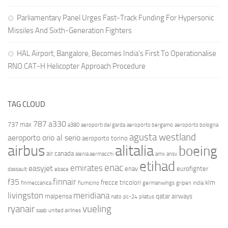
Parliamentary Panel Urges Fast-Track Funding For Hypersonic
Missiles And Sixth-Generation Fighters
HAL Airport, Bangalore, Becomes India’s First To Operationalise
RNO CAT-H Helicopter Approach Procedure
TAG CLOUD
787
a330
737 max
a380
aeroporti del garda
aeroporto bergamo
aeroporto bologna
agusta westland
aeroporto orio al serio
aeroporto torino
airbus
alitalia
boeing
air canada
alenia aermacchi
amx
ansv
etihad
enac
emirates
easyjet
enav
eurofighter
dassault
ebace
finnair
f35
frecce tricolori
klm
finmeccanica
fiumicino
germanwings
gripen
india
livingston
meridiana
malpensa
qatar airways
nato
pc-24
pilatus
ryanair
vueling
saab
united airlines