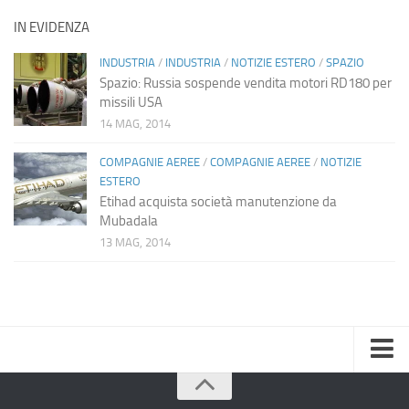
IN EVIDENZA
INDUSTRIA
/
INDUSTRIA
/
NOTIZIE ESTERO
/
SPAZIO
Spazio: Russia sospende vendita motori RD180 per
missili USA
14 MAG, 2014
COMPAGNIE AEREE
/
COMPAGNIE AEREE
/
NOTIZIE
ESTERO
Etihad acquista società manutenzione da
Mubadala
13 MAG, 2014
Home