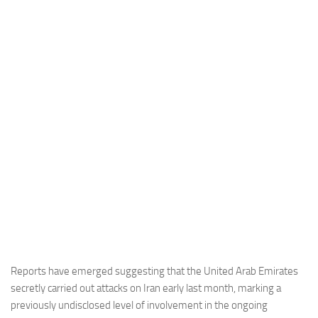
Industria
Notizie Estero
Compagnie Aeree
Forze Aeree
Industria
Media
Video
Aeroporti
Compagnie Aeree
Forze Aeree
Incidenti
Reports have emerged suggesting that the United Arab Emirates
secretly carried out attacks on Iran early last month, marking a
Industria
previously undisclosed level of involvement in the ongoing