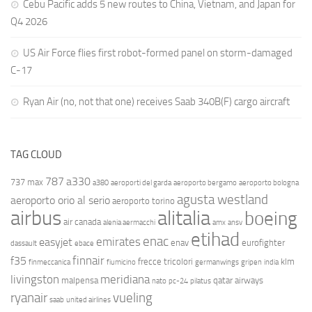
Cebu Pacific adds 5 new routes to China, Vietnam, and Japan for
Q4 2026
US Air Force flies first robot-formed panel on storm-damaged
C-17
Ryan Air (no, not that one) receives Saab 340B(F) cargo aircraft
TAG CLOUD
787
a330
737 max
a380
aeroporti del garda
aeroporto bergamo
aeroporto bologna
agusta westland
aeroporto orio al serio
aeroporto torino
airbus
alitalia
boeing
air canada
alenia aermacchi
amx
ansv
etihad
enac
emirates
easyjet
enav
eurofighter
dassault
ebace
finnair
f35
frecce tricolori
klm
finmeccanica
fiumicino
germanwings
gripen
india
livingston
meridiana
malpensa
qatar airways
nato
pc-24
pilatus
ryanair
vueling
saab
united airlines