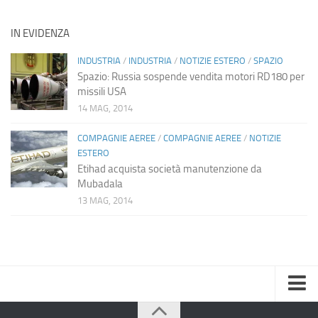
IN EVIDENZA
INDUSTRIA
/
INDUSTRIA
/
NOTIZIE ESTERO
/
SPAZIO
Spazio: Russia sospende vendita motori RD180 per
missili USA
14 MAG, 2014
COMPAGNIE AEREE
/
COMPAGNIE AEREE
/
NOTIZIE
ESTERO
Etihad acquista società manutenzione da
Mubadala
13 MAG, 2014
Home