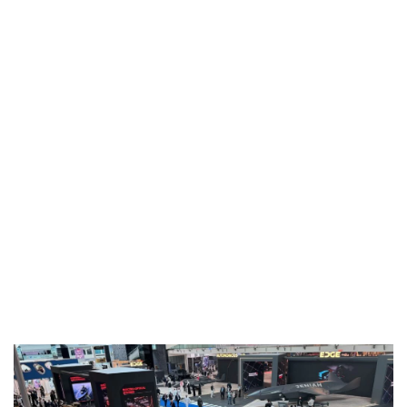
Industria
Notizie Estero
Compagnie Aeree
Forze Aeree
Industria
Media
Video
Aeroporti
Compagnie Aeree
Forze Aeree
Incidenti
Industria