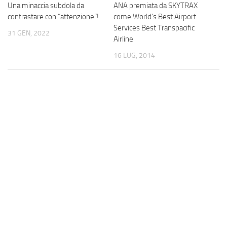
Una minaccia subdola da
ANA premiata da SKYTRAX
contrastare con “attenzione”!
come World’s Best Airport
Services Best Transpacific
31 GEN, 2022
Airline
16 LUG, 2014