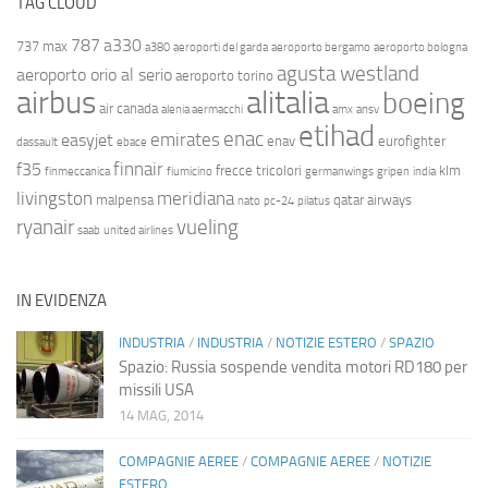
TAG CLOUD
787
a330
737 max
a380
aeroporti del garda
aeroporto bergamo
aeroporto bologna
agusta westland
aeroporto orio al serio
aeroporto torino
airbus
alitalia
boeing
air canada
alenia aermacchi
amx
ansv
etihad
enac
emirates
easyjet
enav
eurofighter
dassault
ebace
finnair
f35
frecce tricolori
klm
finmeccanica
fiumicino
germanwings
gripen
india
livingston
meridiana
malpensa
qatar airways
nato
pc-24
pilatus
ryanair
vueling
saab
united airlines
IN EVIDENZA
INDUSTRIA
/
INDUSTRIA
/
NOTIZIE ESTERO
/
SPAZIO
Spazio: Russia sospende vendita motori RD180 per
missili USA
14 MAG, 2014
COMPAGNIE AEREE
/
COMPAGNIE AEREE
/
NOTIZIE
ESTERO