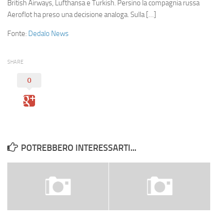
Eventi
British Airways, Lufthansa e Turkish. Persino la compagnia russa
Aeroflot ha preso una decisione analoga. Sulla […]
Fonte:
Dedalo News
SHARE
0
POTREBBERO INTERESSARTI...