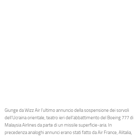
Industria
Notizie Estero
Compagnie Aeree
Forze Aeree
Industria
Media
Video
Aeroporti
Compagnie Aeree
Forze Aeree
Giunge da Wizz Air l’ultimo annuncio della sospensione dei sorvoli
Incidenti
dell’Ucraina orientale, teatro ieri dell’abbattimento del Boeing 777 di
Malaysia Airlines da parte di un missile superficie-aria. In
Industria
precedenza analoghi annunci erano stati fatto da Air France, Alitalia,