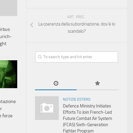
ART. PREC.
La coerenza della subordinazione: dov’è lo
irbus
scandalo?
urich-
ight
NOTIZIE ESTERO
ntazione
Defence Ministry Initiates
r
Efforts To Join French-Led
e forze
Future Combat Air System
(FCAS) Sixth‑Generation
Fighter Program