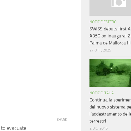
NOTIZIE ESTERO
SWISS debuts first A
A350 on inaugural Z
Palma de Mallorca fl
27 OTT, 2025
NOTIZIE ITALIA
Continua la sperime
del nuovo sistema pe
l’addestramento dell
SHARE
terrestri
 to evacuate
2 DIC, 2015