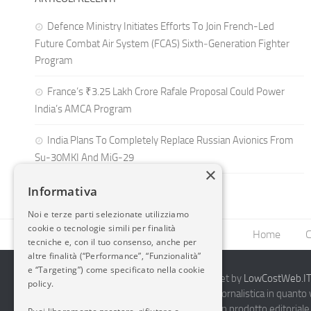
Defence Ministry Initiates Efforts To Join French-Led
Future Combat Air System (FCAS) Sixth‑Generation Fighter
Program
France’s ₹3.25 Lakh Crore Rafale Proposal Could Power
India’s AMCA Program
India Plans To Completely Replace Russian Avionics From
Su-30MKI And MiG-29
×
Informativa
Noi e terze parti selezionate utilizziamo
cookie o tecnologie simili per finalità
Home
C
tecniche e, con il tuo consenso, anche per
altre finalità (“Performance”, “Funzionalità”
e “Targeting”) come specificato nella cookie
2014-2026 AvioBlog - Creazione Siti Internet by
LowCostWeb.IT 
policy.
Questo blog non rappresenta una testata giornalistica in quanto
periodicità. Non può pertanto considerarsi un prodotto editoriale 