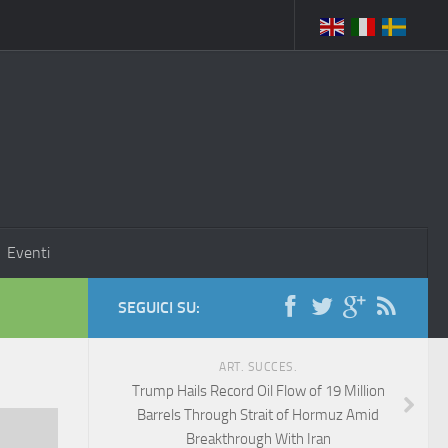
Eventi
SEGUICI SU:
ART. SUCCES.
Trump Hails Record Oil Flow of 19 Million
Barrels Through Strait of Hormuz Amid
Breakthrough With Iran