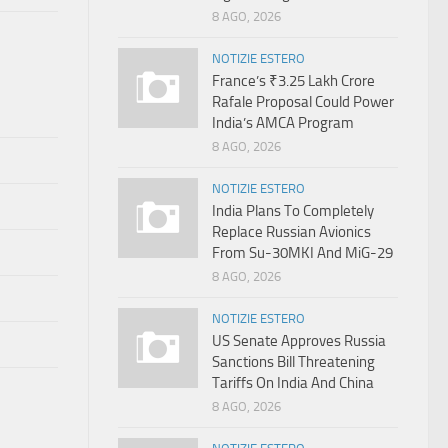
8 AGO, 2026
NOTIZIE ESTERO
France’s ₹3.25 Lakh Crore
Rafale Proposal Could Power
India’s AMCA Program
8 AGO, 2026
NOTIZIE ESTERO
India Plans To Completely
Replace Russian Avionics
From Su-30MKI And MiG-29
8 AGO, 2026
NOTIZIE ESTERO
US Senate Approves Russia
Sanctions Bill Threatening
Tariffs On India And China
8 AGO, 2026