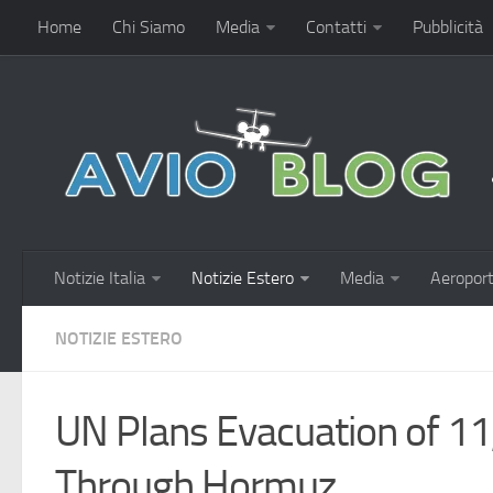
Home
Chi Siamo
Media
Contatti
Pubblicità
Notizie Italia
Notizie Estero
Media
Aeroport
NOTIZIE ESTERO
UN Plans Evacuation of 11
Through Hormuz