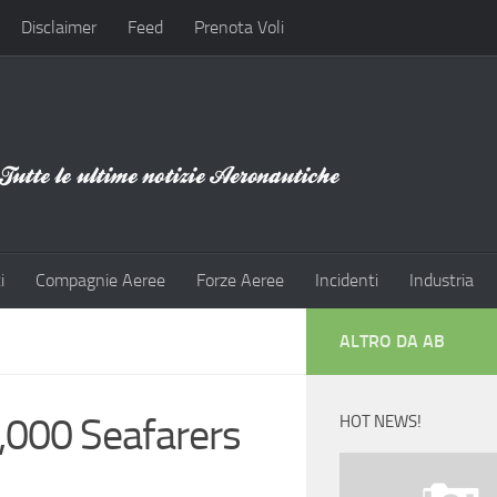
Disclaimer
Feed
Prenota Voli
i
Compagnie Aeree
Forze Aeree
Incidenti
Industria
ALTRO DA AB
,000 Seafarers
HOT NEWS!