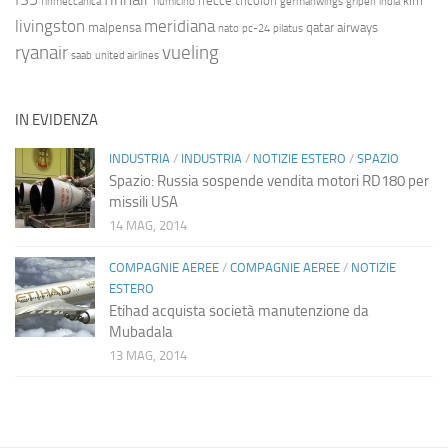
frecce tricolori
klm
finmeccanica
fiumicino
germanwings
gripen
india
livingston
meridiana
malpensa
qatar airways
nato
pc-24
pilatus
ryanair
vueling
saab
united airlines
IN EVIDENZA
INDUSTRIA
/
INDUSTRIA
/
NOTIZIE ESTERO
/
SPAZIO
Spazio: Russia sospende vendita motori RD180 per
missili USA
14 MAG, 2014
COMPAGNIE AEREE
/
COMPAGNIE AEREE
/
NOTIZIE
ESTERO
Etihad acquista società manutenzione da
Mubadala
13 MAG, 2014