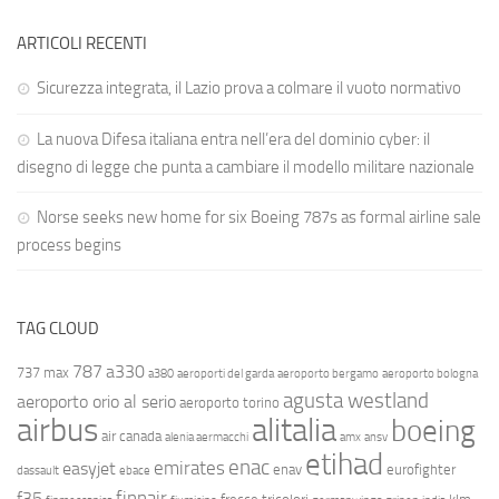
ARTICOLI RECENTI
Sicurezza integrata, il Lazio prova a colmare il vuoto normativo
La nuova Difesa italiana entra nell’era del dominio cyber: il
disegno di legge che punta a cambiare il modello militare nazionale
Norse seeks new home for six Boeing 787s as formal airline sale
process begins
TAG CLOUD
787
a330
737 max
a380
aeroporti del garda
aeroporto bergamo
aeroporto bologna
agusta westland
aeroporto orio al serio
aeroporto torino
airbus
alitalia
boeing
air canada
alenia aermacchi
amx
ansv
etihad
enac
emirates
easyjet
enav
eurofighter
dassault
ebace
finnair
f35