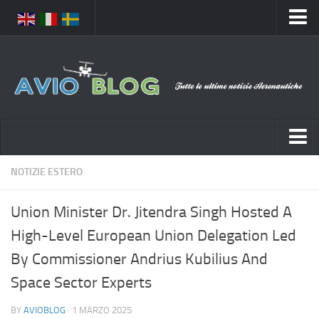
Home
Chi Siamo
Media
Foto
Video
Notizie Italia
NOTIZIE ESTERO
Contatti
Aeronautica Civile
Privacy
Union Minister Dr. Jitendra Singh Hosted A
Aeronautica Militare
Pubblicità
High-Level European Union Delegation Led
Aeroporti
Disclaimer
By Commissioner Andrius Kubilius And
Compagnie Aeree
Feed
Space Sector Experts
Forze Aeree
Prenota Voli
BY
AVIOBLOG
· 1 MARZO 2025
Incidenti e inconvenienti aerei