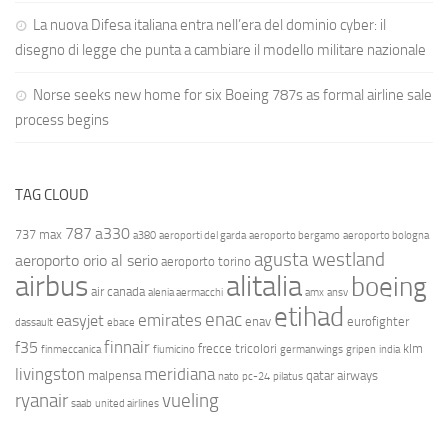
La nuova Difesa italiana entra nell’era del dominio cyber: il
disegno di legge che punta a cambiare il modello militare nazionale
Norse seeks new home for six Boeing 787s as formal airline sale
process begins
TAG CLOUD
787
a330
737 max
a380
aeroporti del garda
aeroporto bergamo
aeroporto bologna
agusta westland
aeroporto orio al serio
aeroporto torino
airbus
alitalia
boeing
air canada
alenia aermacchi
amx
ansv
etihad
enac
emirates
easyjet
enav
eurofighter
dassault
ebace
finnair
f35
frecce tricolori
klm
finmeccanica
fiumicino
germanwings
gripen
india
livingston
meridiana
malpensa
qatar airways
nato
pc-24
pilatus
ryanair
vueling
saab
united airlines