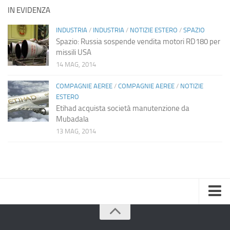
IN EVIDENZA
INDUSTRIA
/
INDUSTRIA
/
NOTIZIE ESTERO
/
SPAZIO
Spazio: Russia sospende vendita motori RD180 per
missili USA
14 MAG, 2014
COMPAGNIE AEREE
/
COMPAGNIE AEREE
/
NOTIZIE
ESTERO
Etihad acquista società manutenzione da
Mubadala
13 MAG, 2014
Home