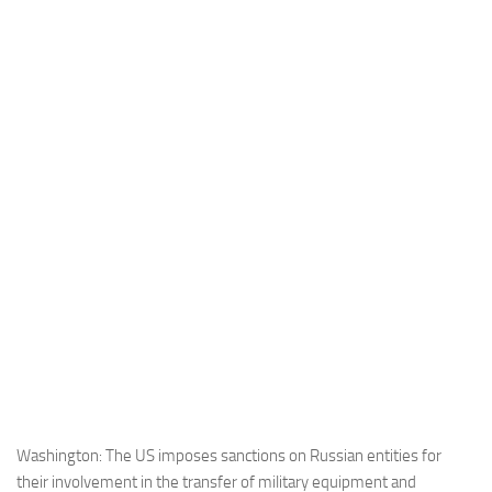
Industria
Notizie Estero
Compagnie Aeree
Forze Aeree
Industria
Media
Video
Aeroporti
Compagnie Aeree
Forze Aeree
Incidenti
Industria
Washington: The US imposes sanctions on Russian entities for
their involvement in the transfer of military equipment and