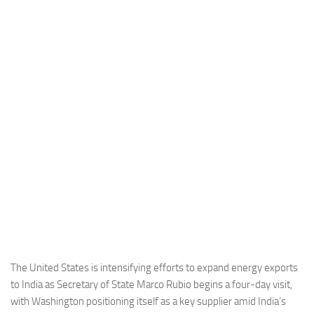
Industria
Notizie Estero
Compagnie Aeree
Forze Aeree
Industria
Media
Video
Aeroporti
Compagnie Aeree
Forze Aeree
Incidenti
The United States is intensifying efforts to expand energy exports
to India as Secretary of State Marco Rubio begins a four-day visit,
Industria
with Washington positioning itself as a key supplier amid India’s