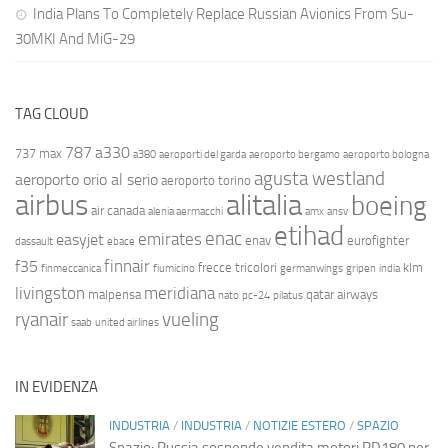
India Plans To Completely Replace Russian Avionics From Su-
30MKI And MiG-29
TAG CLOUD
787
a330
737 max
a380
aeroporti del garda
aeroporto bergamo
aeroporto bologna
agusta westland
aeroporto orio al serio
aeroporto torino
airbus
alitalia
boeing
air canada
alenia aermacchi
amx
ansv
etihad
enac
emirates
easyjet
enav
eurofighter
dassault
ebace
finnair
f35
frecce tricolori
klm
finmeccanica
fiumicino
germanwings
gripen
india
livingston
meridiana
malpensa
qatar airways
nato
pc-24
pilatus
ryanair
vueling
saab
united airlines
IN EVIDENZA
INDUSTRIA
/
INDUSTRIA
/
NOTIZIE ESTERO
/
SPAZIO