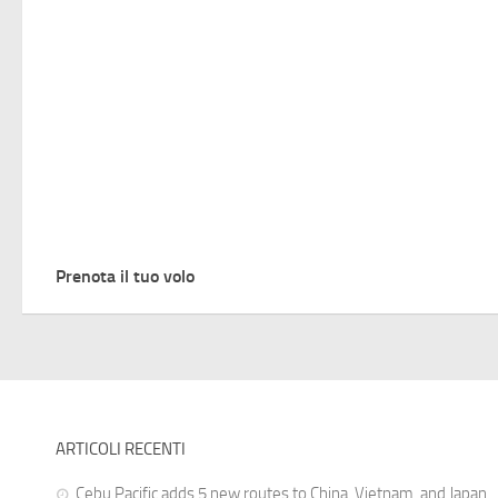
Prenota il tuo volo
ARTICOLI RECENTI
Cebu Pacific adds 5 new routes to China, Vietnam, and Japan