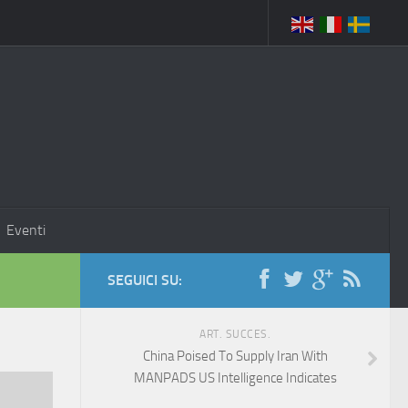
Eventi
SEGUICI SU:
ART. SUCCES.
China Poised To Supply Iran With
MANPADS US Intelligence Indicates