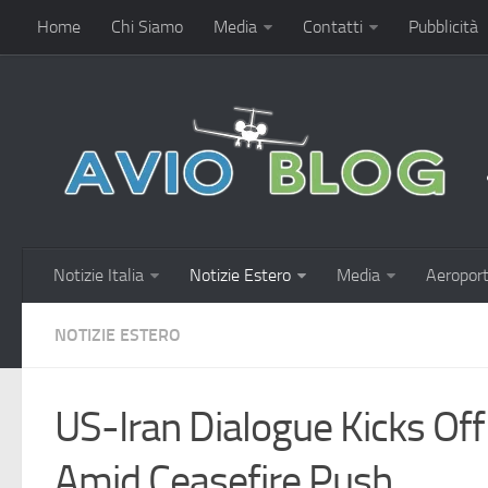
Home
Chi Siamo
Media
Contatti
Pubblicità
Notizie Italia
Notizie Estero
Media
Aeroport
NOTIZIE ESTERO
US-Iran Dialogue Kicks Off
Amid Ceasefire Push