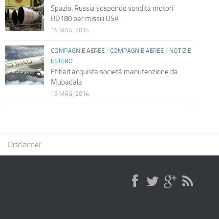
Spazio: Russia sospende vendita motori
RD180 per missili USA
14 MAG, 2014
COMPAGNIE AEREE
/
COMPAGNIE AEREE
/
NOTIZIE
ESTERO
Etihad acquista società manutenzione da
Mubadala
13 MAG, 2014
Disclaimer