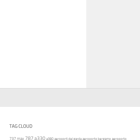
TAG CLOUD
787
a330
737 max
a380
aeroporti del garda
aeroporto bergamo
aeroporto