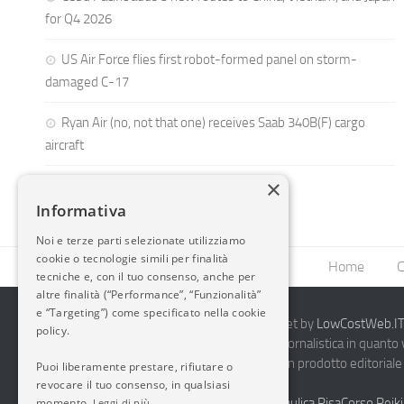
for Q4 2026
US Air Force flies first robot-formed panel on storm-
damaged C-17
Ryan Air (no, not that one) receives Saab 340B(F) cargo
aircraft
×
Informativa
Noi e terze parti selezionate utilizziamo
cookie o tecnologie simili per finalità
Home
C
tecniche e, con il tuo consenso, anche per
altre finalità (“Performance”, “Funzionalità”
e “Targeting”) come specificato nella cookie
2014-2026 AvioBlog - Creazione Siti Internet by
LowCostWeb.IT 
policy.
Questo blog non rappresenta una testata giornalistica in quanto
periodicità. Non può pertanto considerarsi un prodotto editoriale 
Puoi liberamente prestare, rifiutare o
7.03.2001.
Disclaimer Completo
revocare il tuo consenso, in qualsiasi
momento.
Vendita Abbigliamento Sicurezza
Termoidraulica Pisa
Corso Reiki
Leggi di più