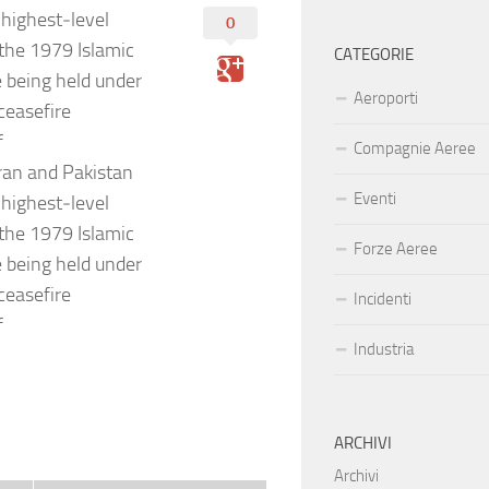
highest‑level
0
he 1979 Islamic
CATEGORIE
e being held under
Aeroporti
 ceasefire
f
Compagnie Aeree
Iran and Pakistan
Eventi
highest‑level
he 1979 Islamic
Forze Aeree
e being held under
 ceasefire
Incidenti
f
Industria
ARCHIVI
Archivi