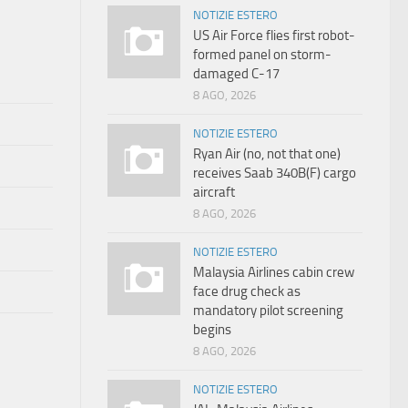
NOTIZIE ESTERO
US Air Force flies first robot-
formed panel on storm-
damaged C-17
8 AGO, 2026
NOTIZIE ESTERO
Ryan Air (no, not that one)
receives Saab 340B(F) cargo
aircraft
8 AGO, 2026
NOTIZIE ESTERO
Malaysia Airlines cabin crew
face drug check as
mandatory pilot screening
begins
8 AGO, 2026
NOTIZIE ESTERO