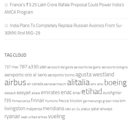
France’s ₹3.25 Lakh Crore Rafale Proposal Could Power India’s
AMCA Program
India Plans To Completely Replace Russian Avionics From Su-
30MKI And MiG-29
TAG CLOUD
787
a330
737 max
a380
aeroporti del garda
aeroporto bergamo
aeroporto bologna
agusta westland
aeroporto orio al serio
aeroporto torino
airbus
alitalia
boeing
air canada
alenia aermacchi
amx
ansv
etihad
enac
emirates
easyjet
enav
eurofighter
dassault
ebace
finnair
f35
frecce tricolori
klm
finmeccanica
fiumicino
germanwings
gripen
india
livingston
meridiana
malpensa
qatar airways
nato
pc-24
pilatus
ryanair
vueling
saab
united airlines