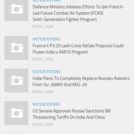
NOTIZIE ESTERO
Defence Ministry Initiates Efforts To Join French-
Led Future Combat Air System (FCAS)
Sixth‑Generation Fighter Program
8 AGO, 2026
NOTIZIE ESTERO
France’s ₹3.25 Lakh Crore Rafale Proposal Could
Power India’s AMCA Program
8 AGO, 2026
NOTIZIE ESTERO
India Plans To Completely Replace Russian Avionics
From Su-30MKI And MiG-29
8 AGO, 2026
NOTIZIE ESTERO
US Senate Approves Russia Sanctions Bill
Threatening Tariffs On India And China
8 AGO, 2026