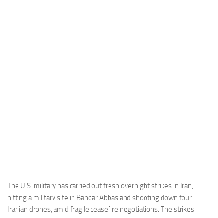
Industria
Notizie Estero
Compagnie Aeree
Forze Aeree
Industria
Media
Video
Aeroporti
Compagnie Aeree
Forze Aeree
Incidenti
The U.S. military has carried out fresh overnight strikes in Iran,
hitting a military site in Bandar Abbas and shooting down four
Industria
Iranian drones, amid fragile ceasefire negotiations. The strikes