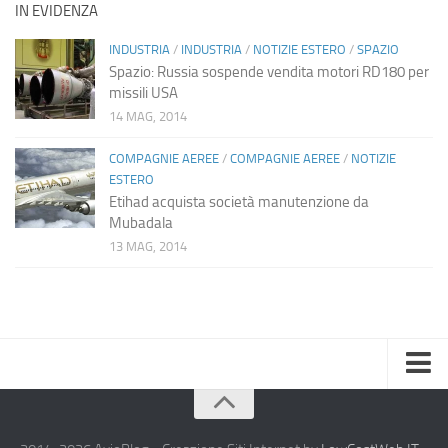
IN EVIDENZA
INDUSTRIA
/
INDUSTRIA
/
NOTIZIE ESTERO
/
SPAZIO
Spazio: Russia sospende vendita motori RD180 per
missili USA
14 MAG, 2014
COMPAGNIE AEREE
/
COMPAGNIE AEREE
/
NOTIZIE
ESTERO
Etihad acquista società manutenzione da
Mubadala
13 MAG, 2014
Home
Chi Siamo