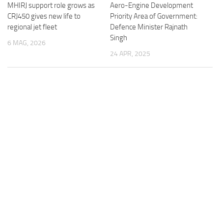
MHIRJ support role grows as
Aero-Engine Development
CRJ450 gives new life to
Priority Area of Government:
regional jet fleet
Defence Minister Rajnath
Singh
6 MAG, 2026
24 APR, 2025