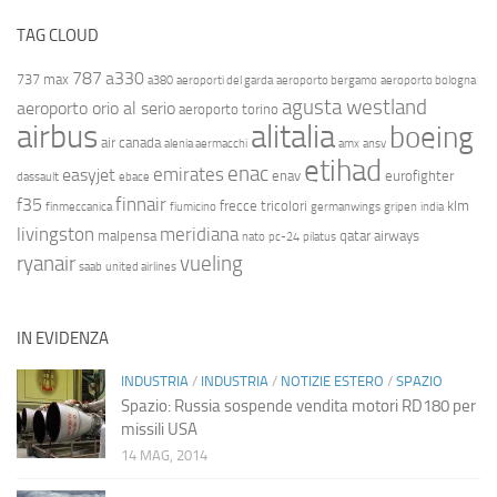
TAG CLOUD
787
a330
737 max
a380
aeroporti del garda
aeroporto bergamo
aeroporto bologna
agusta westland
aeroporto orio al serio
aeroporto torino
airbus
alitalia
boeing
air canada
alenia aermacchi
amx
ansv
etihad
enac
emirates
easyjet
enav
eurofighter
dassault
ebace
finnair
f35
frecce tricolori
klm
finmeccanica
fiumicino
germanwings
gripen
india
livingston
meridiana
malpensa
qatar airways
nato
pc-24
pilatus
ryanair
vueling
saab
united airlines
IN EVIDENZA
INDUSTRIA
/
INDUSTRIA
/
NOTIZIE ESTERO
/
SPAZIO
Spazio: Russia sospende vendita motori RD180 per
missili USA
14 MAG, 2014