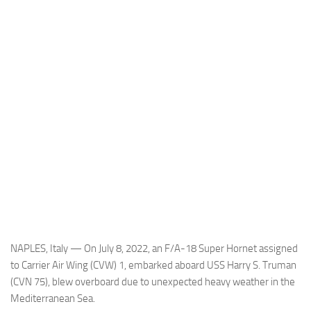
Industria
Notizie Estero
Compagnie Aeree
Forze Aeree
Industria
Media
Video
Aeroporti
Compagnie Aeree
Forze Aeree
NAPLES, Italy — On July 8, 2022, an F/A-18 Super Hornet assigned
Incidenti
to Carrier Air Wing (CVW) 1, embarked aboard USS Harry S. Truman
(CVN 75), blew overboard due to unexpected heavy weather in the
Industria
Mediterranean Sea.