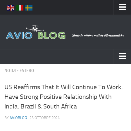
Home
Chi Siamo
Media
Foto
Video
Notizie Italia
NOTIZIE ESTERO
Contatti
Aeronautica Civile
Privacy
US Reaffirms That It Will Continue To Work,
Aeronautica Militare
Pubblicità
Have Strong Positive Relationship With
Aeroporti
Disclaimer
India, Brazil & South Africa
Compagnie Aeree
Feed
BY
AVIOBLOG
· 23 OTTOBRE 2024
Forze Aeree
Prenota Voli
Incidenti e inconvenienti aerei