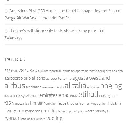
Australia’s AIM-260 Acquisition Could Reshape Beyond-Visual-
Range Air Warfare in the Indo-Pacific
Ukraine’s ballistic missile tests show ‘strong potential’:
Zelenskyy
TAG CLOUD
787
a330
737 max
a380
aeroporti del garda
aeroporto bergamo
aeroporto bologna
agusta westland
aeroporto orio al serio
aeroporto torino
airbus
alitalia
boeing
air canada
alenia aermacchi
amx
ansv
etihad
enac
emirates
easyjet
enav
eurofighter
dassault
ebace
finnair
f35
frecce tricolori
klm
finmeccanica
fiumicino
germanwings
gripen
india
livingston
meridiana
malpensa
qatar airways
nato
pc-24
pilatus
ryanair
vueling
saab
united airlines