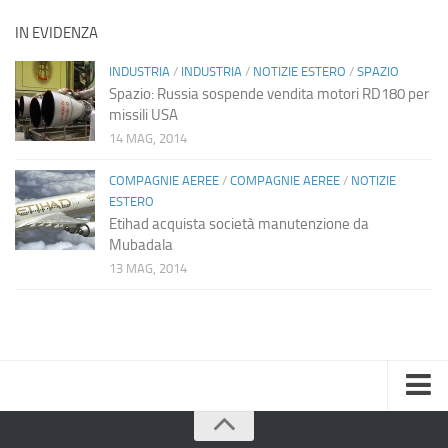
IN EVIDENZA
INDUSTRIA
/
INDUSTRIA
/
NOTIZIE ESTERO
/
SPAZIO
Spazio: Russia sospende vendita motori RD180 per
missili USA
14 MAG, 2014
COMPAGNIE AEREE
/
COMPAGNIE AEREE
/
NOTIZIE
ESTERO
Etihad acquista società manutenzione da
Mubadala
13 MAG, 2014
Home