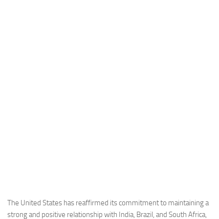
Industria
Notizie Estero
Compagnie Aeree
Forze Aeree
Industria
Media
Video
Aeroporti
Compagnie Aeree
Forze Aeree
Incidenti
Industria
The United States has reaffirmed its commitment to maintaining a
strong and positive relationship with India, Brazil, and South Africa,