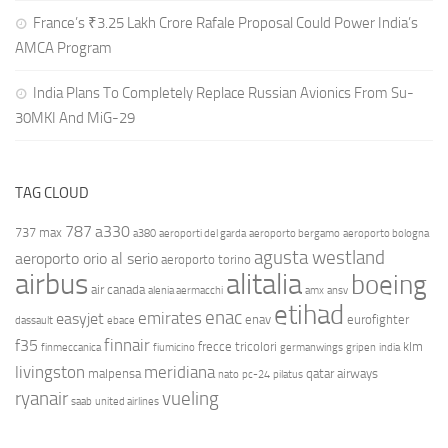
France’s ₹3.25 Lakh Crore Rafale Proposal Could Power India’s
AMCA Program
India Plans To Completely Replace Russian Avionics From Su-
30MKI And MiG-29
TAG CLOUD
787
a330
737 max
a380
aeroporti del garda
aeroporto bergamo
aeroporto bologna
agusta westland
aeroporto orio al serio
aeroporto torino
airbus
alitalia
boeing
air canada
alenia aermacchi
amx
ansv
etihad
enac
emirates
easyjet
enav
eurofighter
dassault
ebace
finnair
f35
frecce tricolori
klm
finmeccanica
fiumicino
germanwings
gripen
india
livingston
meridiana
malpensa
qatar airways
nato
pc-24
pilatus
ryanair
vueling
saab
united airlines