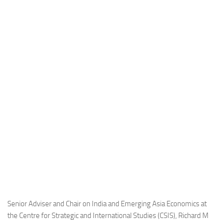
Industria
Notizie Estero
Compagnie Aeree
Forze Aeree
Industria
Media
Video
Aeroporti
Compagnie Aeree
Forze Aeree
Incidenti
Industria
Senior Adviser and Chair on India and Emerging Asia Economics at
the Centre for Strategic and International Studies (CSIS), Richard M