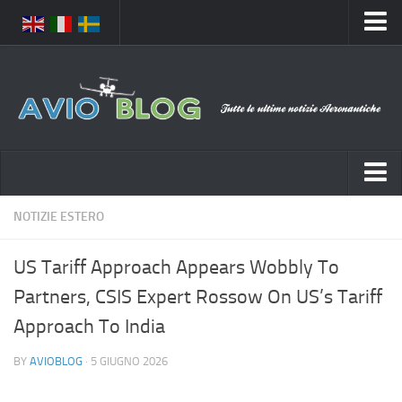
Home
Chi Siamo
Media
Foto
Video
Notizie Italia
NOTIZIE ESTERO
Contatti
Aeronautica Civile
Privacy
US Tariff Approach Appears Wobbly To
Aeronautica Militare
Pubblicità
Partners, CSIS Expert Rossow On US’s Tariff
Aeroporti
Disclaimer
Approach To India
Compagnie Aeree
Feed
BY
AVIOBLOG
· 5 GIUGNO 2026
Forze Aeree
Prenota Voli
Incidenti e inconvenienti aerei