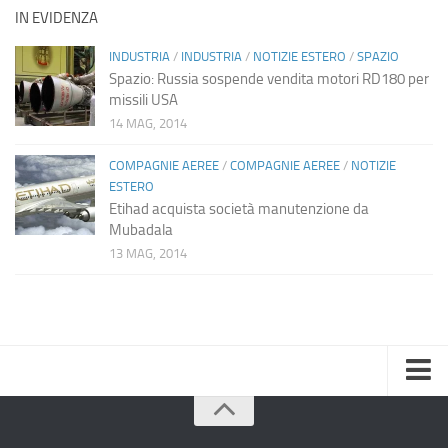
IN EVIDENZA
INDUSTRIA
/
INDUSTRIA
/
NOTIZIE ESTERO
/
SPAZIO
Spazio: Russia sospende vendita motori RD180 per
missili USA
14 MAG, 2014
COMPAGNIE AEREE
/
COMPAGNIE AEREE
/
NOTIZIE
ESTERO
Etihad acquista società manutenzione da
Mubadala
13 MAG, 2014
Home