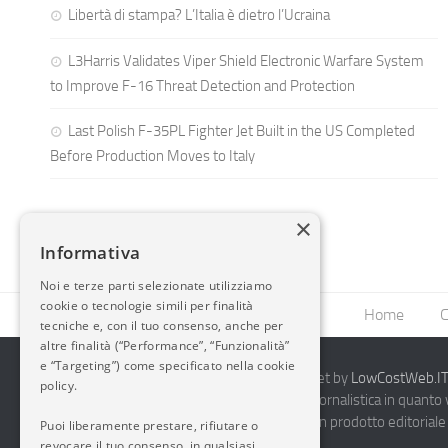
Libertà di stampa? L’Italia è dietro l’Ucraina
L3Harris Validates Viper Shield Electronic Warfare System
to Improve F-16 Threat Detection and Protection
Last Polish F-35PL Fighter Jet Built in the US Completed
Before Production Moves to Italy
×
Informativa
Noi e terze parti selezionate utilizziamo
cookie o tecnologie simili per finalità
Home
C
tecniche e, con il tuo consenso, anche per
altre finalità (“Performance”, “Funzionalità”
e “Targeting”) come specificato nella cookie
2014-2026 AvioBlog - Creazione Siti Internet by
LowCostWeb.IT 
policy.
Questo blog non rappresenta una testata giornalistica in quanto
periodicità. Non può pertanto considerarsi un prodotto editoriale 
Puoi liberamente prestare, rifiutare o
7.03.2001.
Disclaimer Completo
revocare il tuo consenso, in qualsiasi