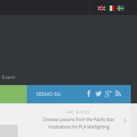
Eventi
SEGUICI SU:
ART. SUCCES.
Chinese Lessons from the Pacific War:
Implications for PLA Warfighting