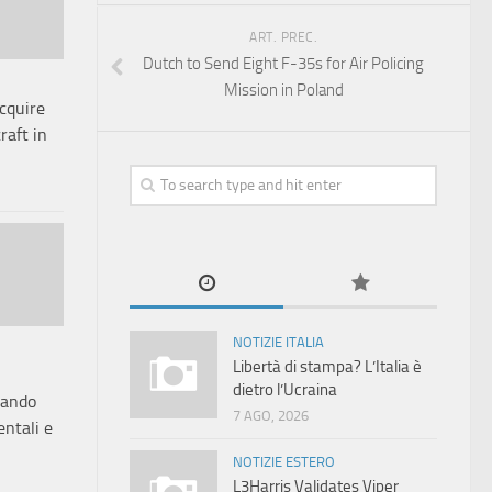
ART. PREC.
Dutch to Send Eight F-35s for Air Policing
Mission in Poland
acquire
raft in
NOTIZIE ITALIA
Libertà di stampa? L’Italia è
dietro l’Ucraina
mando
7 AGO, 2026
entali e
NOTIZIE ESTERO
L3Harris Validates Viper