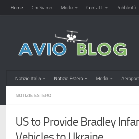
Home
Chi Siamo
Media
Contatti
Pubblicità
Notizie Italia
Notizie Estero
Media
Aeroport
NOTIZIE ESTERO
US to Provide Bradley Infa
Vehicles to Ukraine