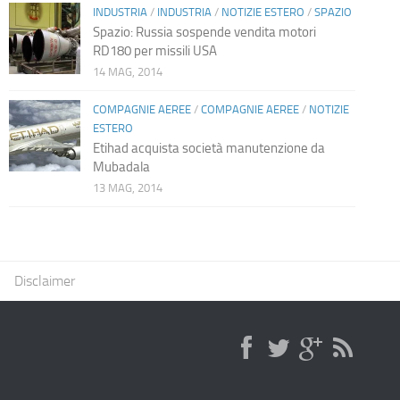
INDUSTRIA
/
INDUSTRIA
/
NOTIZIE ESTERO
/
SPAZIO
Spazio: Russia sospende vendita motori
RD180 per missili USA
14 MAG, 2014
COMPAGNIE AEREE
/
COMPAGNIE AEREE
/
NOTIZIE
ESTERO
Etihad acquista società manutenzione da
Mubadala
13 MAG, 2014
Disclaimer