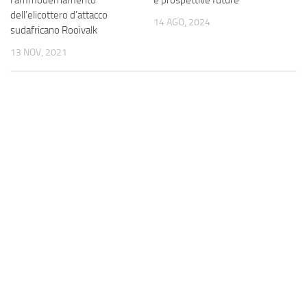
l’ammodernamento
e prospettive future
dell’elicottero d’attacco
14 AGO, 2024
sudafricano Rooivalk
13 NOV, 2021