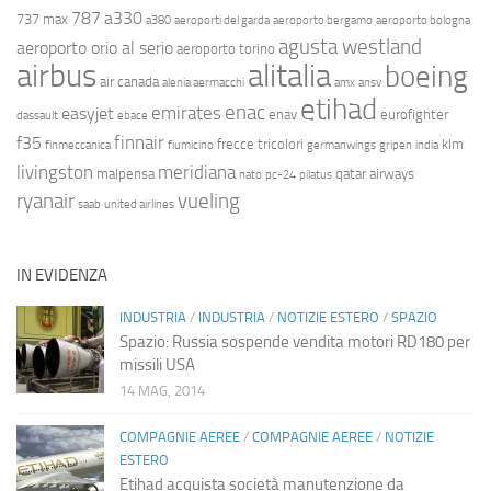
787
a330
737 max
a380
aeroporti del garda
aeroporto bergamo
aeroporto bologna
agusta westland
aeroporto orio al serio
aeroporto torino
airbus
alitalia
boeing
air canada
alenia aermacchi
amx
ansv
etihad
enac
emirates
easyjet
enav
eurofighter
dassault
ebace
finnair
f35
frecce tricolori
klm
finmeccanica
fiumicino
germanwings
gripen
india
livingston
meridiana
malpensa
qatar airways
nato
pc-24
pilatus
ryanair
vueling
saab
united airlines
IN EVIDENZA
INDUSTRIA
/
INDUSTRIA
/
NOTIZIE ESTERO
/
SPAZIO
Spazio: Russia sospende vendita motori RD180 per
missili USA
14 MAG, 2014
COMPAGNIE AEREE
/
COMPAGNIE AEREE
/
NOTIZIE
ESTERO
Etihad acquista società manutenzione da