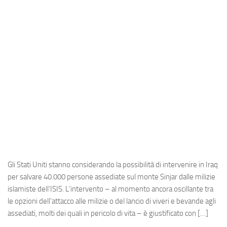
Industria
Notizie Estero
Compagnie Aeree
Forze Aeree
Industria
Media
Video
Aeroporti
Compagnie Aeree
Gli Stati Uniti stanno considerando la possibilità di intervenire in Iraq
Forze Aeree
per salvare 40.000 persone assediate sul monte Sinjar dalle milizie
islamiste dell’ISIS. L’intervento – al momento ancora oscillante tra
Incidenti
le opzioni dell’attacco alle milizie o del lancio di viveri e bevande agli
Industria
assediati, molti dei quali in pericolo di vita – è giustificato con […]