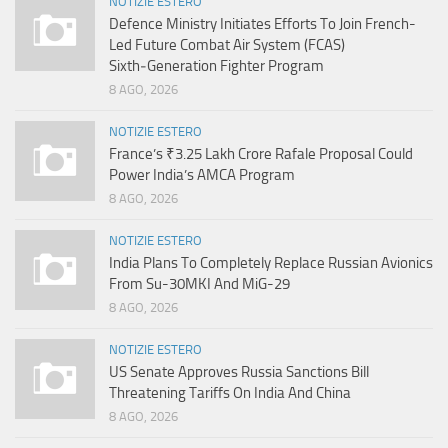
NOTIZIE ESTERO
Defence Ministry Initiates Efforts To Join French-
Led Future Combat Air System (FCAS)
Sixth‑Generation Fighter Program
8 AGO, 2026
NOTIZIE ESTERO
France’s ₹3.25 Lakh Crore Rafale Proposal Could
Power India’s AMCA Program
8 AGO, 2026
NOTIZIE ESTERO
India Plans To Completely Replace Russian Avionics
From Su-30MKI And MiG-29
8 AGO, 2026
NOTIZIE ESTERO
US Senate Approves Russia Sanctions Bill
Threatening Tariffs On India And China
8 AGO, 2026