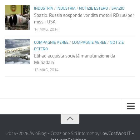
INDUSTRIA
/
INDUSTRIA
/
NOTIZIE ESTERO
/
SPAZIO
Spazio: Russia sospende vendita motori RD180 per
missili USA
14 MAG, 2014
COMPAGNIE AEREE
/
COMPAGNIE AEREE
/
NOTIZIE
ESTERO
Etihad acquista società manutenzione da
Mubadala
13 MAG, 2014
Home
Chi Siamo
2014-2026 AvioBlog - Creazione Siti Internet by
LowCostWeb.IT -