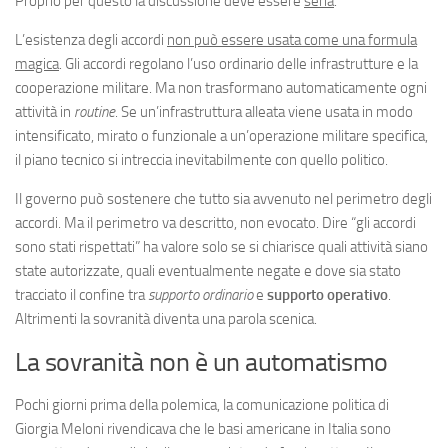
Proprio per questo la discussione deve essere
seria
.
L’esistenza degli accordi
non può essere usata come una formula
magica
. Gli accordi regolano l’uso ordinario delle infrastrutture e la
cooperazione militare. Ma non trasformano automaticamente ogni
attività in
routine
. Se un’infrastruttura alleata viene usata in modo
intensificato, mirato o funzionale a un’operazione militare specifica,
il piano tecnico si intreccia inevitabilmente con quello politico.
Il governo può sostenere che tutto sia avvenuto nel perimetro degli
accordi. Ma il perimetro va descritto, non evocato. Dire “gli accordi
sono stati rispettati” ha valore solo se si chiarisce quali attività siano
state autorizzate, quali eventualmente negate e dove sia stato
tracciato il confine tra
supporto ordinario
e
supporto operativo
.
Altrimenti la sovranità diventa una parola scenica.
La sovranità non è un automatismo
Pochi giorni prima della polemica, la comunicazione politica di
Giorgia Meloni rivendicava che le basi americane in Italia sono