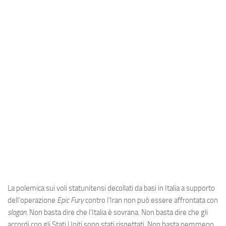
Industria
Notizie Estero
Compagnie Aeree
Forze Aeree
Industria
Media
Video
Aeroporti
Compagnie Aeree
Forze Aeree
La polemica sui voli statunitensi decollati da basi in Italia a supporto
Incidenti
dell’operazione
Epic Fury
contro l’Iran non può essere affrontata con
Industria
slogan
. Non basta dire che l’Italia è sovrana. Non basta dire che gli
accordi con gli Stati Uniti sono stati rispettati. Non basta nemmeno