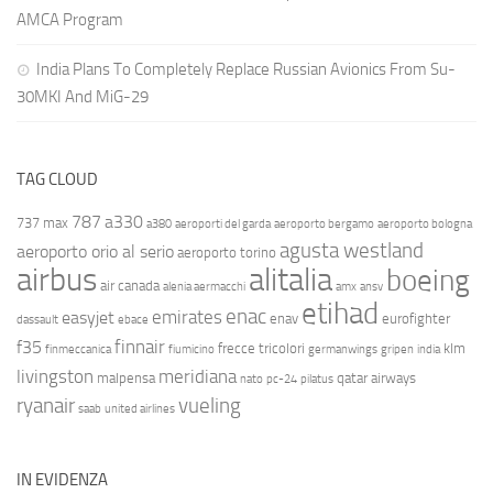
AMCA Program
India Plans To Completely Replace Russian Avionics From Su-
30MKI And MiG-29
TAG CLOUD
787
a330
737 max
a380
aeroporti del garda
aeroporto bergamo
aeroporto bologna
agusta westland
aeroporto orio al serio
aeroporto torino
airbus
alitalia
boeing
air canada
alenia aermacchi
amx
ansv
etihad
enac
emirates
easyjet
enav
eurofighter
dassault
ebace
finnair
f35
frecce tricolori
klm
finmeccanica
fiumicino
germanwings
gripen
india
livingston
meridiana
malpensa
qatar airways
nato
pc-24
pilatus
ryanair
vueling
saab
united airlines
IN EVIDENZA