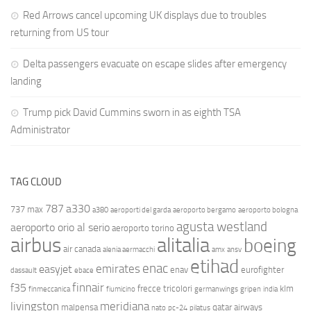
Red Arrows cancel upcoming UK displays due to troubles
returning from US tour
Delta passengers evacuate on escape slides after emergency
landing
Trump pick David Cummins sworn in as eighth TSA
Administrator
TAG CLOUD
787
a330
737 max
a380
aeroporti del garda
aeroporto bergamo
aeroporto bologna
agusta westland
aeroporto orio al serio
aeroporto torino
airbus
alitalia
boeing
air canada
alenia aermacchi
amx
ansv
etihad
enac
emirates
easyjet
enav
eurofighter
dassault
ebace
finnair
f35
frecce tricolori
klm
finmeccanica
fiumicino
germanwings
gripen
india
livingston
meridiana
malpensa
qatar airways
nato
pc-24
pilatus