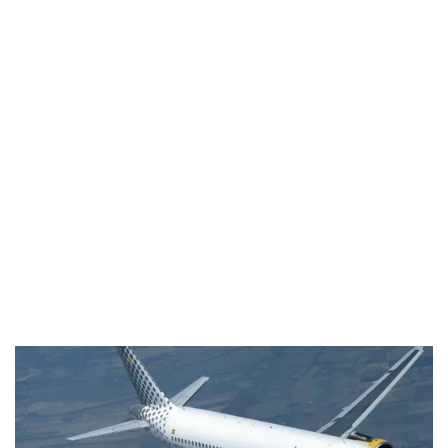
Industria
Notizie Estero
Compagnie Aeree
Forze Aeree
Industria
Media
Video
Aeroporti
Compagnie Aeree
Forze Aeree
Incidenti
Industria