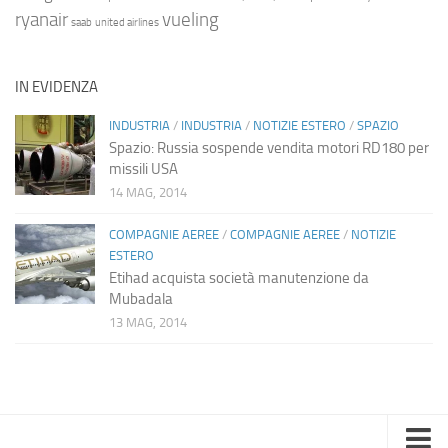
ryanair
vueling
saab
united airlines
IN EVIDENZA
INDUSTRIA
/
INDUSTRIA
/
NOTIZIE ESTERO
/
SPAZIO
Spazio: Russia sospende vendita motori RD180 per
missili USA
14 MAG, 2014
COMPAGNIE AEREE
/
COMPAGNIE AEREE
/
NOTIZIE
ESTERO
Etihad acquista società manutenzione da
Mubadala
13 MAG, 2014