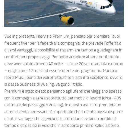
Eventi
Vueling
presenta il servizio Premium, pensato per premiare i suoi
frequent flyer per la fedeltà alla compagnia, che prevede l’offerta di
diversi vantaggi, la possibilità di risparmiare tempo e guadagnare in
comfort per i propri viaggi. Per poter accedere al servizio, il cliente
deve aver volato almeno 40 volte – anche 20 voli di andata e ritorno
– negli ultimi 12 mesi ed essere utente del programma Punto o
Iberia Plus. I punti dei voli effettuati con la tariffa Excellence, ovvero
la classe business di Vueling, valgono il triplo.
Premium è stato creato pensando agli utenti che viaggiano spesso
con la compagnia aerea soprattutto per motivi di lavoro (circa il 40%
del totale dei passeggeri Vueling). In questi casi, in cui prendere un
aereo diventa necessario, è importante che il cliente possa disporre
di tutti i vantaggi che agevolino le procedure, evitando perdite di
tempo e stress sia in volo che in aeroporto prima di salire a bordo.