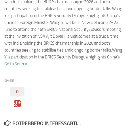
Eventi
with India holding the BRICS chairmanship in 2026 and both
countries seeking to stabilise ties amid ongoing border talks.Wang
Yi’s participation in the BRICS Security Dialogue highlights China’s
Chinese Foreign Minister Wang Yi will be in New Delhi on 22–23
June to attend the 16th BRICS National Security Advisors meeting
at the invitation of NSA Ajit Doval.His visit comes at a crucial time,
with India holding the BRICS chairmanship in 2026 and both
countries seeking to stabilise ties amid ongoing border talks.Wang
Yi’s participation in the BRICS Security Dialogue highlights China’s
Go to Source
SHARE
0
POTREBBERO INTERESSARTI...