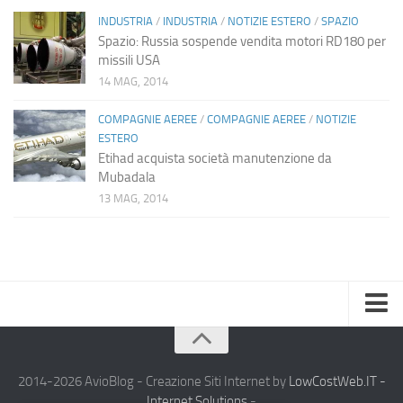
INDUSTRIA
/
INDUSTRIA
/
NOTIZIE ESTERO
/
SPAZIO
Spazio: Russia sospende vendita motori RD180 per
missili USA
14 MAG, 2014
COMPAGNIE AEREE
/
COMPAGNIE AEREE
/
NOTIZIE
ESTERO
Etihad acquista società manutenzione da
Mubadala
13 MAG, 2014
Home
Chi Siamo
2014-2026 AvioBlog - Creazione Siti Internet by
LowCostWeb.IT -
Internet Solutions
-