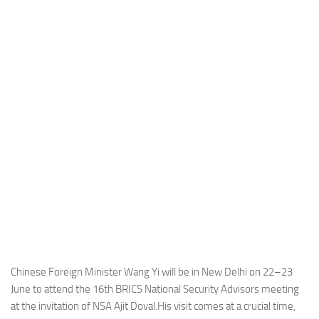
Industria
Notizie Estero
Compagnie Aeree
Forze Aeree
Industria
Media
Video
Aeroporti
Compagnie Aeree
Forze Aeree
Incidenti
Chinese Foreign Minister Wang Yi will be in New Delhi on 22–23
June to attend the 16th BRICS National Security Advisors meeting
Industria
at the invitation of NSA Ajit Doval.His visit comes at a crucial time,