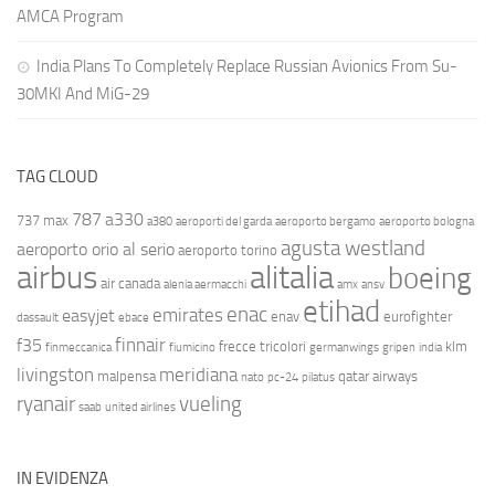
AMCA Program
India Plans To Completely Replace Russian Avionics From Su-
30MKI And MiG-29
TAG CLOUD
787
a330
737 max
a380
aeroporti del garda
aeroporto bergamo
aeroporto bologna
agusta westland
aeroporto orio al serio
aeroporto torino
airbus
alitalia
boeing
air canada
alenia aermacchi
amx
ansv
etihad
enac
emirates
easyjet
enav
eurofighter
dassault
ebace
finnair
f35
frecce tricolori
klm
finmeccanica
fiumicino
germanwings
gripen
india
livingston
meridiana
malpensa
qatar airways
nato
pc-24
pilatus
ryanair
vueling
saab
united airlines
IN EVIDENZA