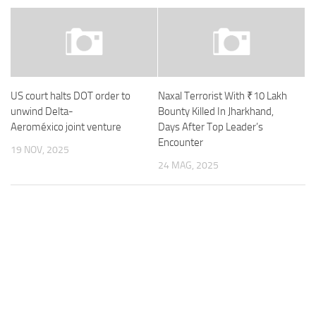
US court halts DOT order to
Naxal Terrorist With ₹10 Lakh
unwind Delta-
Bounty Killed In Jharkhand,
Aeroméxico joint venture
Days After Top Leader’s
Encounter
19 NOV, 2025
24 MAG, 2025