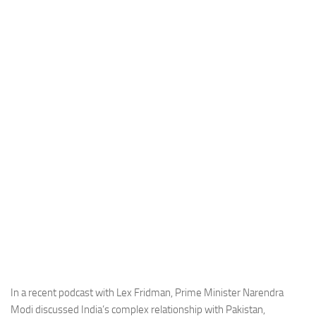
Industria
Notizie Estero
Compagnie Aeree
Forze Aeree
Industria
Media
Video
Aeroporti
Compagnie Aeree
Forze Aeree
Incidenti
Industria
In a recent podcast with Lex Fridman, Prime Minister Narendra
Modi discussed India’s complex relationship with Pakistan,