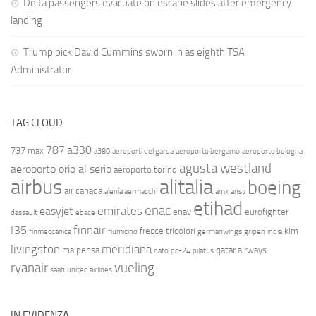
Delta passengers evacuate on escape slides after emergency
landing
Trump pick David Cummins sworn in as eighth TSA
Administrator
TAG CLOUD
787
a330
737 max
a380
aeroporti del garda
aeroporto bergamo
aeroporto bologna
agusta westland
aeroporto orio al serio
aeroporto torino
airbus
alitalia
boeing
air canada
alenia aermacchi
amx
ansv
etihad
enac
emirates
easyjet
enav
eurofighter
dassault
ebace
finnair
f35
frecce tricolori
klm
finmeccanica
fiumicino
germanwings
gripen
india
livingston
meridiana
malpensa
qatar airways
nato
pc-24
pilatus
ryanair
vueling
saab
united airlines
IN EVIDENZA