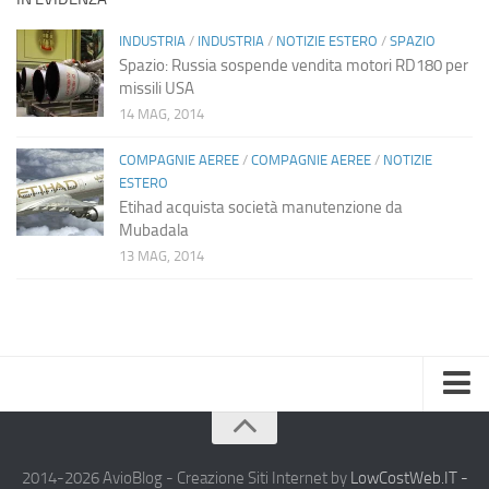
INDUSTRIA
/
INDUSTRIA
/
NOTIZIE ESTERO
/
SPAZIO
Spazio: Russia sospende vendita motori RD180 per
missili USA
14 MAG, 2014
COMPAGNIE AEREE
/
COMPAGNIE AEREE
/
NOTIZIE
ESTERO
Etihad acquista società manutenzione da
Mubadala
13 MAG, 2014
Home
Chi Siamo
2014-2026 AvioBlog - Creazione Siti Internet by
LowCostWeb.IT -