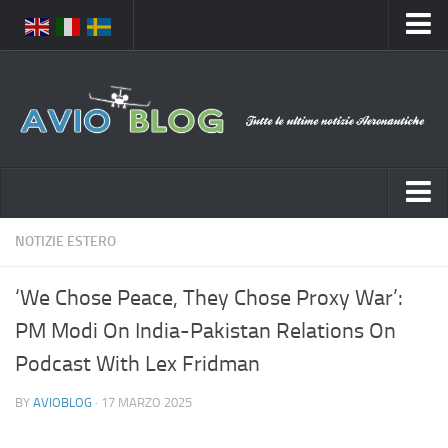
Home
Chi Siamo
Media
Foto
Video
Notizie Italia
NOTIZIE ESTERO
Contatti
Aeronautica Civile
Privacy
‘We Chose Peace, They Chose Proxy War’:
Aeronautica Militare
Pubblicità
PM Modi On India-Pakistan Relations On
Aeroporti
Disclaimer
Podcast With Lex Fridman
Compagnie Aeree
Feed
BY
AVIOBLOG
· 17 MARZO 2025
Forze Aeree
Prenota Voli
Incidenti e inconvenienti aerei