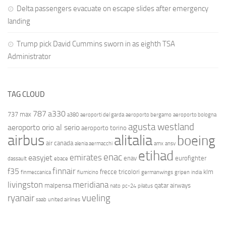
Delta passengers evacuate on escape slides after emergency
landing
Trump pick David Cummins sworn in as eighth TSA
Administrator
TAG CLOUD
787
a330
737 max
a380
aeroporti del garda
aeroporto bergamo
aeroporto bologna
agusta westland
aeroporto orio al serio
aeroporto torino
airbus
alitalia
boeing
air canada
alenia aermacchi
amx
ansv
etihad
enac
emirates
easyjet
enav
eurofighter
dassault
ebace
finnair
f35
frecce tricolori
klm
finmeccanica
fiumicino
germanwings
gripen
india
livingston
meridiana
malpensa
qatar airways
nato
pc-24
pilatus
ryanair
vueling
saab
united airlines