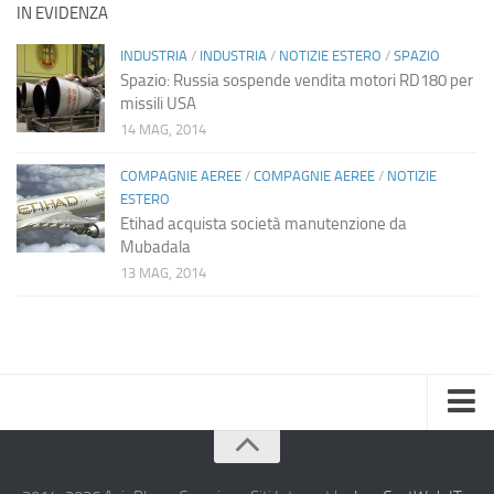
IN EVIDENZA
INDUSTRIA
/
INDUSTRIA
/
NOTIZIE ESTERO
/
SPAZIO
Spazio: Russia sospende vendita motori RD180 per
missili USA
14 MAG, 2014
COMPAGNIE AEREE
/
COMPAGNIE AEREE
/
NOTIZIE
ESTERO
Etihad acquista società manutenzione da
Mubadala
13 MAG, 2014
Home
Chi Siamo