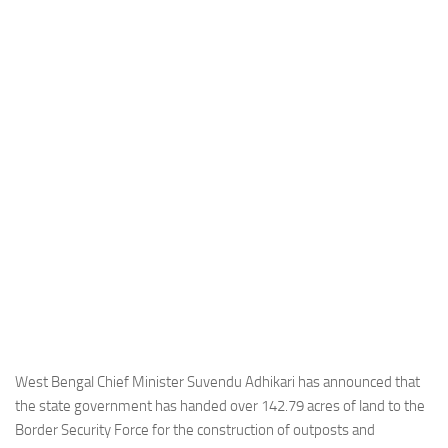
Industria
Notizie Estero
Compagnie Aeree
Forze Aeree
Industria
Media
Video
Aeroporti
Compagnie Aeree
Forze Aeree
Incidenti
West Bengal Chief Minister Suvendu Adhikari has announced that
the state government has handed over 142.79 acres of land to the
Industria
Border Security Force for the construction of outposts and