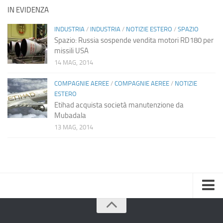
IN EVIDENZA
INDUSTRIA
/
INDUSTRIA
/
NOTIZIE ESTERO
/
SPAZIO
Spazio: Russia sospende vendita motori RD180 per
missili USA
14 MAG, 2014
COMPAGNIE AEREE
/
COMPAGNIE AEREE
/
NOTIZIE
ESTERO
Etihad acquista società manutenzione da
Mubadala
13 MAG, 2014
Home