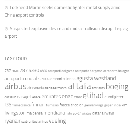
Lockheed Martin seeks domestic fighter metal supply amid
China export controls
Suspected explosive device and mid-air collision disrupt Leipzig
airport
TAG CLOUD
787
a330
737 max
a380
aeroporti del garda
aeroporto bergamo
aeroporto bologna
agusta westland
aeroporto orio al serio
aeroporto torino
airbus
alitalia
boeing
air canada
alenia aermacchi
amx
ansv
etihad
enac
emirates
easyjet
enav
eurofighter
dassault
ebace
finnair
f35
frecce tricolori
klm
finmeccanica
fiumicino
germanwings
gripen
india
livingston
meridiana
malpensa
qatar airways
nato
pc-24
pilatus
ryanair
vueling
saab
united airlines