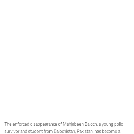
Industria
Notizie Estero
Compagnie Aeree
Forze Aeree
Industria
Media
Video
Aeroporti
Compagnie Aeree
Forze Aeree
Incidenti
Industria
The enforced disappearance of Mahjabeen Baloch, a young polio
survivor and student from Balochistan, Pakistan, has become a