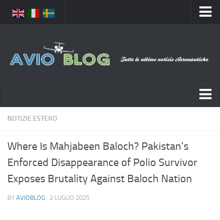
Home
Chi Siamo
Media
Foto
Video
Notizie Italia
NOTIZIE ESTERO
Contatti
Aeronautica Civile
Privacy
Where Is Mahjabeen Baloch? Pakistan’s
Aeronautica Militare
Pubblicità
Enforced Disappearance of Polio Survivor
Aeroporti
Disclaimer
Exposes Brutality Against Baloch Nation
Compagnie Aeree
Feed
BY
AVIOBLOG
· 2 LUGLIO 2025
Forze Aeree
Prenota Voli
Incidenti e inconvenienti aerei