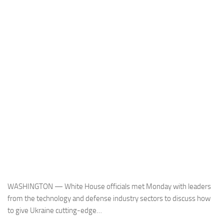
Industria
Notizie Estero
Compagnie Aeree
Forze Aeree
Industria
Media
Video
Aeroporti
Compagnie Aeree
Forze Aeree
WASHINGTON — White House officials met Monday with leaders
Incidenti
from the technology and defense industry sectors to discuss how
Industria
to give Ukraine cutting-edge…