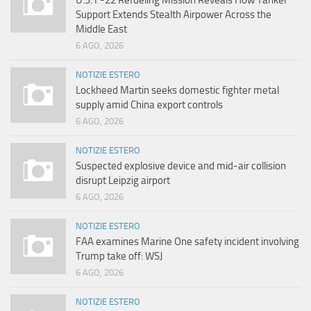
U.S. F-22 Refueling Mission Reveals How Tanker
Support Extends Stealth Airpower Across the
Middle East
6 AGO, 2026
NOTIZIE ESTERO
Lockheed Martin seeks domestic fighter metal
supply amid China export controls
6 AGO, 2026
NOTIZIE ESTERO
Suspected explosive device and mid-air collision
disrupt Leipzig airport
6 AGO, 2026
NOTIZIE ESTERO
FAA examines Marine One safety incident involving
Trump take off: WSJ
6 AGO, 2026
NOTIZIE ESTERO