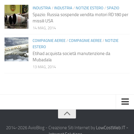
INDUSTRIA
/
INDUSTRIA
/
NOTIZIE ESTERO
/
SPAZIO
Spazio: Russia sospende vendita motori RD180 per
missili USA
14 MAG, 2014
COMPAGNIE AEREE
/
COMPAGNIE AEREE
/
NOTIZIE
ESTERO
Etihad acquista società manutenzione da
Mubadala
13 MAG, 2014
Home
Chi Siamo
2014-2026 AvioBlog - Creazione Siti Internet by
LowCostWeb.IT -