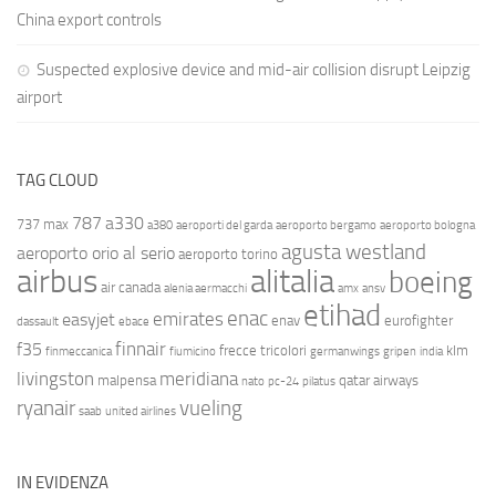
China export controls
Suspected explosive device and mid-air collision disrupt Leipzig
airport
TAG CLOUD
787
a330
737 max
a380
aeroporti del garda
aeroporto bergamo
aeroporto bologna
agusta westland
aeroporto orio al serio
aeroporto torino
airbus
alitalia
boeing
air canada
alenia aermacchi
amx
ansv
etihad
enac
emirates
easyjet
enav
eurofighter
dassault
ebace
finnair
f35
frecce tricolori
klm
finmeccanica
fiumicino
germanwings
gripen
india
livingston
meridiana
malpensa
qatar airways
nato
pc-24
pilatus
ryanair
vueling
saab
united airlines
IN EVIDENZA