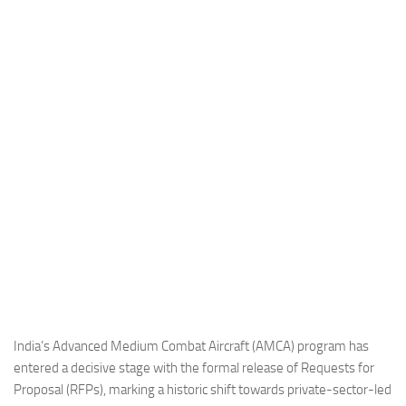
Industria
Notizie Estero
Compagnie Aeree
Forze Aeree
Industria
Media
Video
Aeroporti
Compagnie Aeree
Forze Aeree
Incidenti
India’s Advanced Medium Combat Aircraft (AMCA) program has
entered a decisive stage with the formal release of Requests for
Industria
Proposal (RFPs), marking a historic shift towards private-sector-led