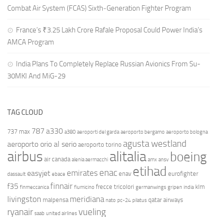
Combat Air System (FCAS) Sixth‑Generation Fighter Program
France’s ₹3.25 Lakh Crore Rafale Proposal Could Power India’s
AMCA Program
India Plans To Completely Replace Russian Avionics From Su-
30MKI And MiG-29
TAG CLOUD
787
a330
737 max
a380
aeroporti del garda
aeroporto bergamo
aeroporto bologna
agusta westland
aeroporto orio al serio
aeroporto torino
airbus
alitalia
boeing
air canada
alenia aermacchi
amx
ansv
etihad
enac
emirates
easyjet
enav
eurofighter
dassault
ebace
finnair
f35
frecce tricolori
klm
finmeccanica
fiumicino
germanwings
gripen
india
livingston
meridiana
malpensa
qatar airways
nato
pc-24
pilatus
ryanair
vueling
saab
united airlines